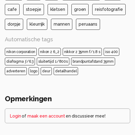
cafe
stoepje
kletsen
groen
reisfotografie
dorpje
kleurrijk
mannen
peruaans
Automatische tags
nikon corporation
nikon z 6_2
nikkor z 35mm f/1.8 s
iso 400
diafragma ƒ/6.3
sluitertijd 1/800s
brandpuntafstand 35mm
adverteren
logo
deur
detailhandel
Opmerkingen
Login
of
maak een account
en discussieer mee!