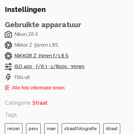
gesloten cafe.
Instellingen
Alle rechten voorbehouden
Gebruikte apparatuur
Nikon Z6 II
Nikkor Z 35mm 1.8S
NIKKOR Z 35mm f/1.8 S
ISO 400 ·
ƒ/6.3 ·
1/800s ·
35mm
Flits uit
Alle foto informatie tonen
Categorie
Straat
Tags
reizen
peru
man
straatfotografie
straat