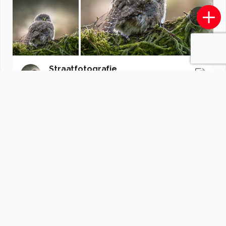
Straatfotografie
door
estherzandman
·
39 foto's
Soortgelijke foto's
Wijnand-Jansen