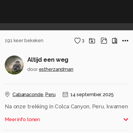
191
keer bekeken
3
Altijd een weg
door
estherzandman
Cabanaconde
,
Peru
14 september, 2025
Na onze trekking in Colca Canyon, Peru, kwamen
we terug in Cabanacondo. Op het plein diende
Meer info tonen
dit beeld zich aan, De mannen gezellig met
elkaar babbelend op een stoepje voor het nog