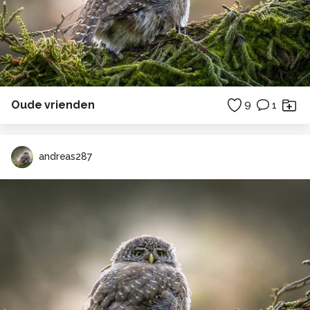
Oude vrienden
9
1
andreas287