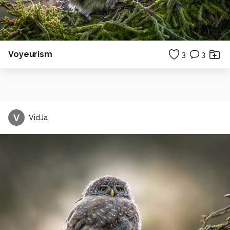
Voyeurism
3
3
V
VidJa