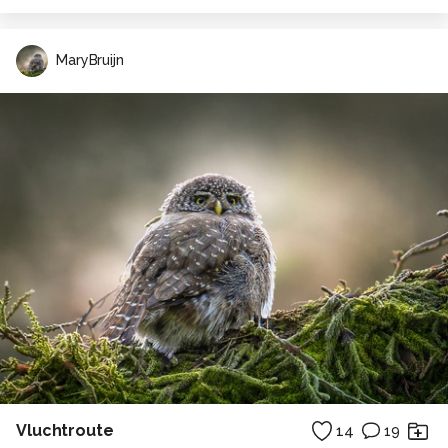
MaryBruijn
Vluchtroute
14
19