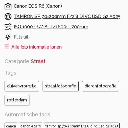
Canon EOS R6
(
Canon
)
TAMRON SP 70-200mm F/2.8 Di VC USD G2 A025
ISO 1000 ·
ƒ/2.8 ·
1/1600s ·
200mm
Flits uit
Alle foto informatie tonen
Categorie
Straat
Tags
duivenvrouwtje
straatfotografie
dierenfotografie
rotterdam
Automatische tags
canon
canon eos r6
tamron sp 70-200mm f/2.8 di vc usd g2 a025