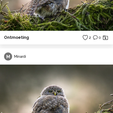
Ontmoeting
2
0
M
Minardi