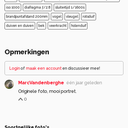
iso 1000
diafragma ƒ/2.8
sluitertijd 1/1600s
brandpuntafstand 200mm
vogel
vleugel
rotsduif
duiven en duiven
bek
veerkracht
holenduif
Opmerkingen
Login
of
maak een account
en discussieer mee!
MarcVandenberghe
één jaar geleden
Originele foto, mooi portret.
0
Soortgelijke foto's