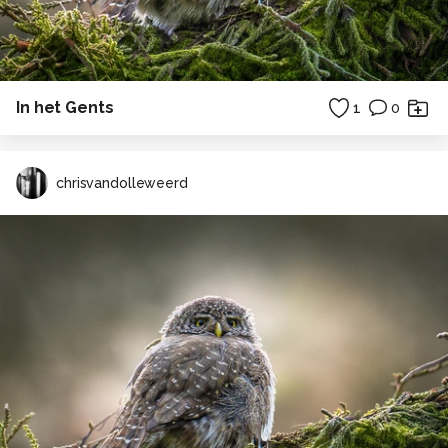
In het Gents
1
0
chrisvandolleweerd