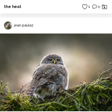
the heat
1
0
jean-paulaz