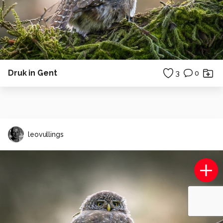
Druk in Gent
3
0
leovullings