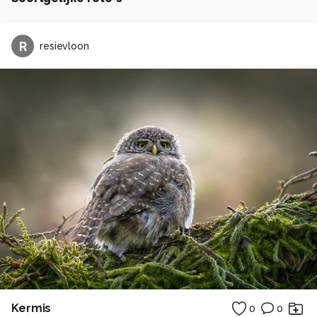
R
resievloon
Kermis
0
0