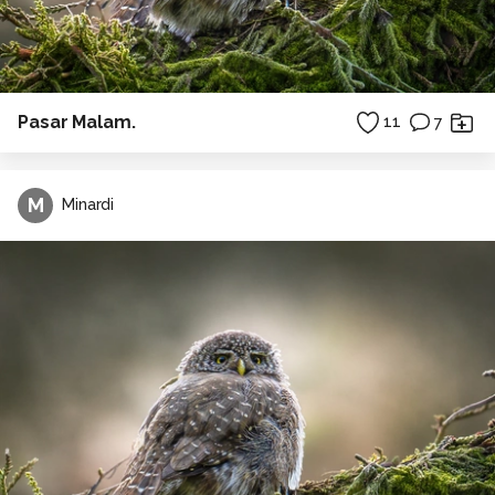
Pasar Malam.
11
7
M
Minardi