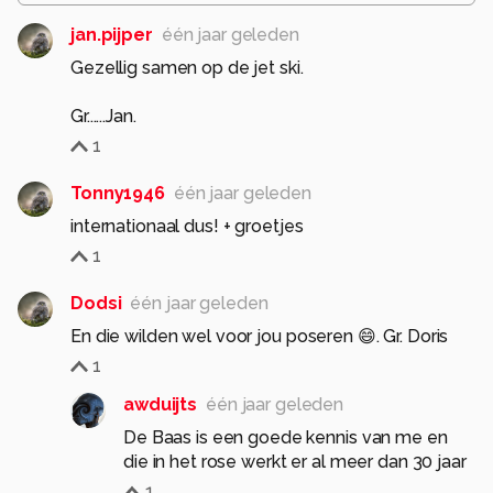
jan.pijper
één jaar geleden
Gezellig samen op de jet ski.
Gr......Jan.
1
Tonny1946
één jaar geleden
internationaal dus! + groetjes
1
Dodsi
één jaar geleden
En die wilden wel voor jou poseren 😄. Gr. Doris
1
awduijts
één jaar geleden
De Baas is een goede kennis van me en
die in het rose werkt er al meer dan 30 jaar
1