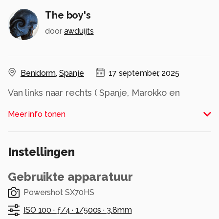
The boy's
door
awduijts
Benidorm
,
Spanje
17 september, 2025
Van links naar rechts ( Spanje, Marokko en
Engeland)
Meer info tonen
Iedereen weer bedankt voor de leuke reaktie's
Instellingen
op mijn foto's.
Alle rechten voorbehouden
Gebruikte apparatuur
Powershot SX70HS
ISO 100 ·
ƒ/4 ·
1/500s ·
3.8mm