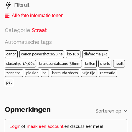
Flits uit
Alle foto informatie tonen
Categorie
Straat
Automatische tags
canon
canon powershot sx70 hs
iso 100
diafragma ƒ/4
sluitertijd 1/500s
brandpuntafstand 3.8mm
brillen
shorts
heeft
zonnebril
plezier
bril
bermuda shorts
vrije tijd
recreatie
pet
Opmerkingen
Sorteren op
Login
of
maak een account
en discussieer mee!