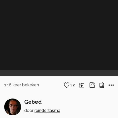
146
keer bekeken
12
Gebed
door
reinder.tasma