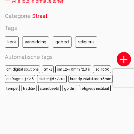
Alle foto informatie tonen
Categorie
Straat
Tags
kerk
aanbidding
gebed
religieus
Automatische tags
om digital solutions
om-1
om 12-40mm f2.8 ii
iso 4000
diafragma ƒ/2.8
sluitertijd 1/20s
brandpuntafstand 18mm
tempel
traditie
standbeeld
gordijn
religieus instituut
religieus item
ritueel
kathedraal
heiligdom
Opmerkingen