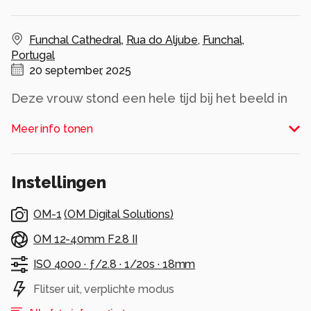
Funchal Cathedral
,
Rua do Aljube
,
Funchal
,
Portugal
20 september, 2025
Deze vrouw stond een hele tijd bij het beeld in
gebed
Meer info tonen
Alle rechten voorbehouden
Instellingen
OM-1
(
OM Digital Solutions
)
OM 12-40mm F2.8 II
ISO 4000 ·
ƒ/2.8 ·
1/20s ·
18mm
Flitser uit, verplichte modus