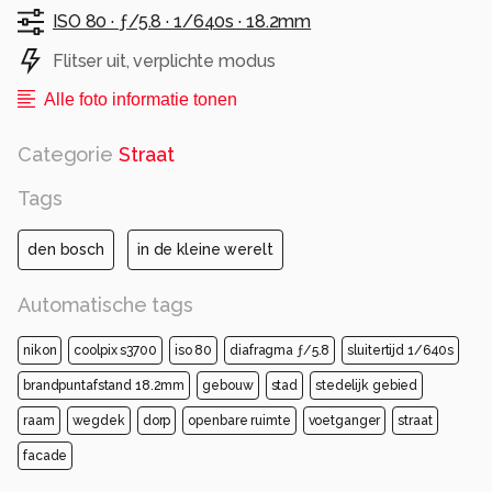
ISO 80 ·
ƒ/5.8 ·
1/640s ·
18.2mm
Flitser uit, verplichte modus
Alle foto informatie tonen
Categorie
Straat
Tags
den bosch
in de kleine werelt
Automatische tags
nikon
coolpix s3700
iso 80
diafragma ƒ/5.8
sluitertijd 1/640s
brandpuntafstand 18.2mm
gebouw
stad
stedelijk gebied
raam
wegdek
dorp
openbare ruimte
voetganger
straat
facade