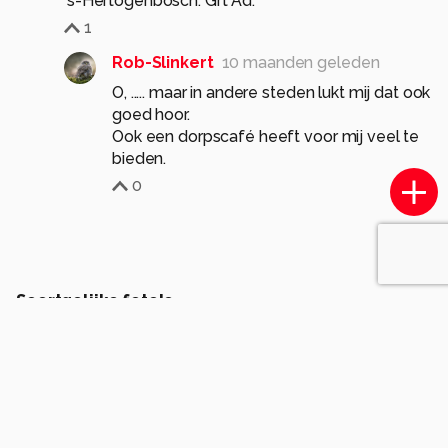
's-Hertogenbosch. Grt Ad.
1
Rob-Slinkert
10 maanden geleden
O, ..... maar in andere steden lukt mij dat ook
goed hoor.
Ook een dorpscafé heeft voor mij veel te
bieden.
0
Soortgelijke foto's
V
VidJa