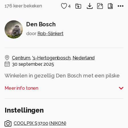
176
keer bekeken
4
Den Bosch
door
Rob-Slinkert
Centrum
,
's-Hertogenbosch
,
Nederland
30 september, 2025
Winkelen in gezellig Den Bosch met een pilske
"In de kleine Werelt".
Meer info tonen
Het leven kan zo mooi zijn.
Alle rechten voorbehouden
Instellingen
COOLPIX S3700
(
NIKON
)