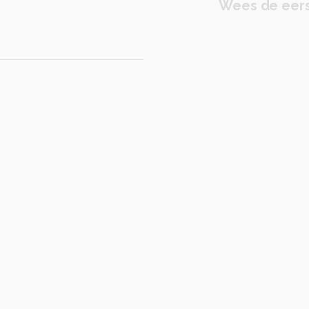
Wees de eers
0
diafragma ƒ/2.8