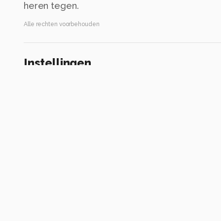
heren tegen.
Alle rechten voorbehouden
Instellingen
ILCE-6700
(
SONY
)
18-50mm F2.8 DC DN | Contemporary 021
ISO 400 ·
ƒ/2.8 ·
1/1000s ·
18mm
Flitser uit, verplichte modus
Alle foto informatie tonen
Categorie
Straat
Automatische tags
sony
ilce-6700
18-50mm f2.8 dc dn | contemporary 021
iso 40