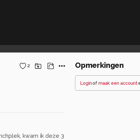
Opmerkingen
2
Login
of
maak een account
nchplek, kwam ik deze 3