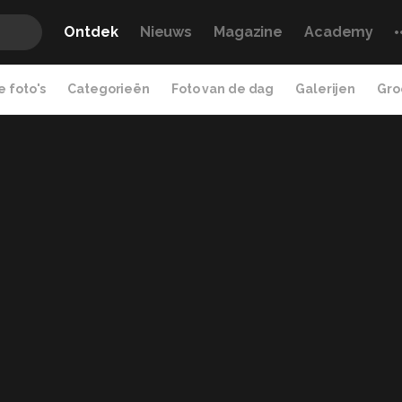
Ontdek
Nieuws
Magazine
Academy
 foto's
Categorieën
Foto van de dag
Galerijen
Gro