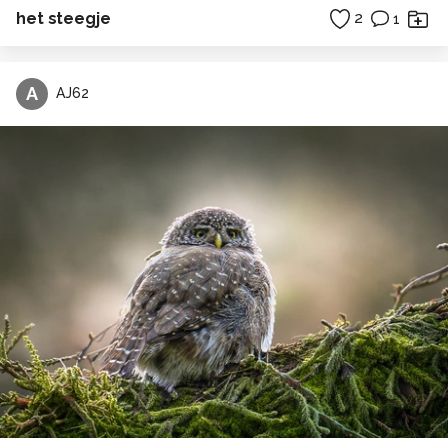
het steegje
2
1
A
AJ62