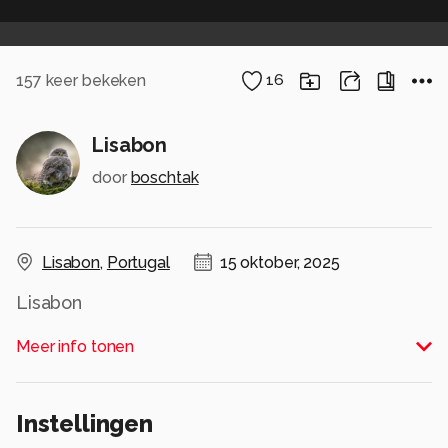
157
keer bekeken
16
Lisabon
door
boschtak
Lisabon
,
Portugal
15 oktober, 2025
Lisabon
Alle rechten voorbehouden
Meer info tonen
Instellingen