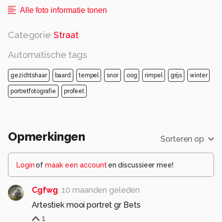
Alle foto informatie tonen
Categorie
Straat
Automatische tags
gezichtshaar
baard
tempel
snor
oog
rimpel
grijs
winter
portretfotografie
profeet
Opmerkingen
Sorteren op
Login
of
maak een account
en discussieer mee!
Cgfwg
10 maanden geleden
Artestiek mooi portret gr Bets
1