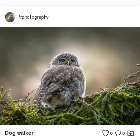
jfrphotography
Dog walker
0
0