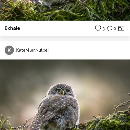
Exhale
3
0
K
KateMilenNutbeij