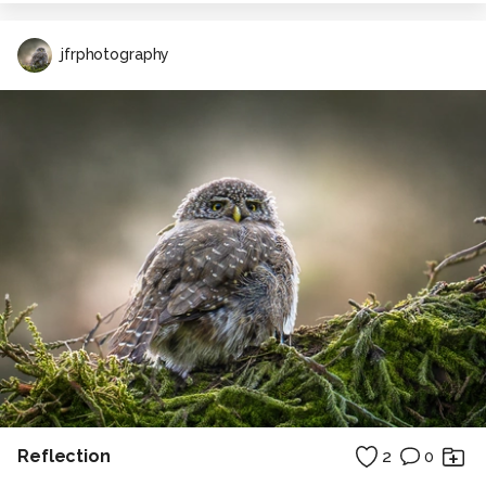
jfrphotography
Reflection
2
0