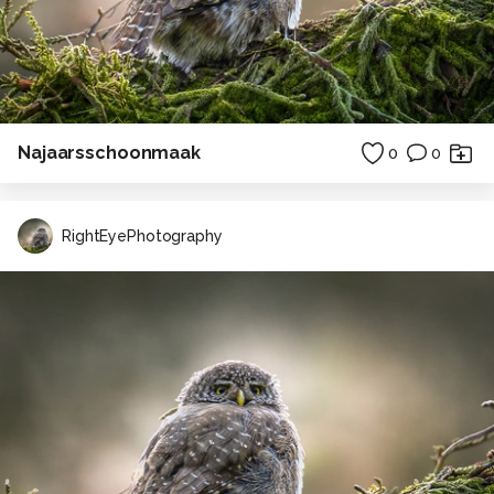
Najaarsschoonmaak
0
0
RightEyePhotography