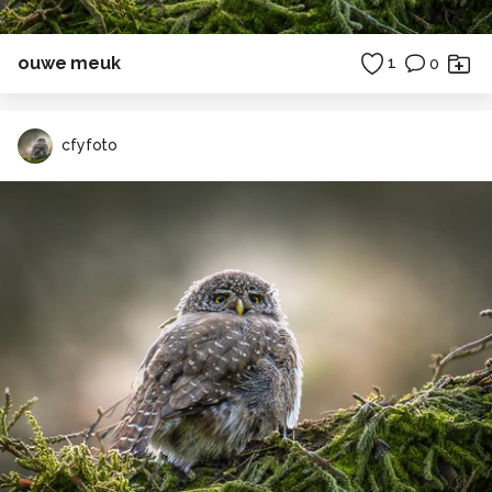
ouwe meuk
1
0
cfyfoto