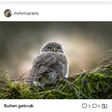
jfrphotography
Buiten gebruik
3
0