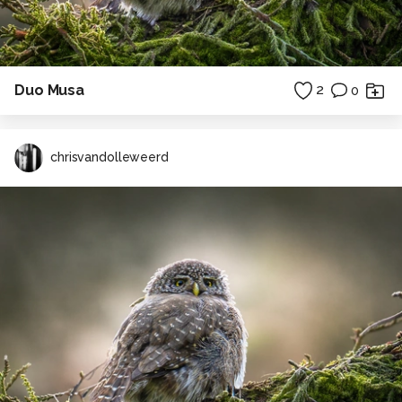
Duo Musa
2
0
chrisvandolleweerd