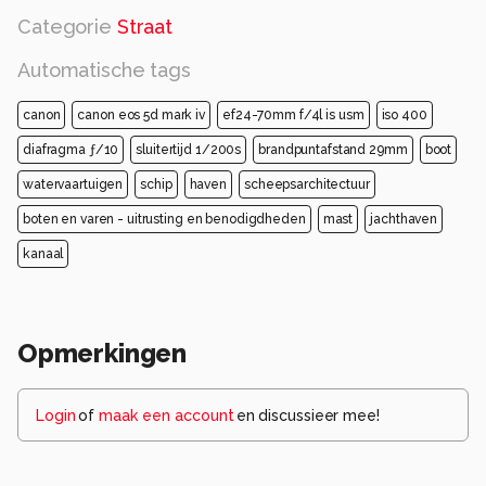
Categorie
Straat
Automatische tags
canon
canon eos 5d mark iv
ef24-70mm f/4l is usm
iso 400
diafragma ƒ/10
sluitertijd 1/200s
brandpuntafstand 29mm
boot
watervaartuigen
schip
haven
scheepsarchitectuur
boten en varen - uitrusting en benodigdheden
mast
jachthaven
kanaal
Opmerkingen
Login
of
maak een account
en discussieer mee!