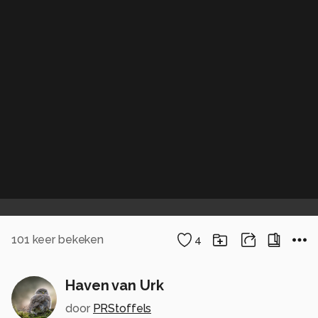
101
keer bekeken
4
Haven van Urk
door
PRStoffels