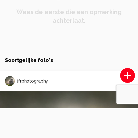
Wees de eerste die een opmerking
achterlaat.
Soortgelijke foto's
jfrphotography