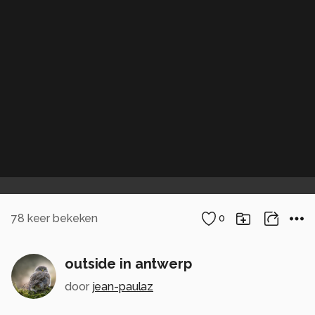
78
keer bekeken
0
outside in antwerp
door
jean-paulaz