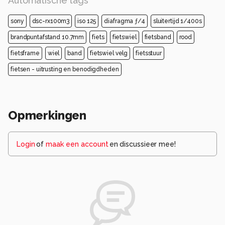
Automatische tags
sony
dsc-rx100m3
iso 125
diafragma ƒ/4
sluitertijd 1/400s
brandpuntafstand 10.7mm
fiets
fietswiel
fietsband
rood
fietsframe
wiel
band
fietswiel velg
fietsstuur
fietsen - uitrusting en benodigdheden
Opmerkingen
Login
of
maak een account
en discussieer mee!