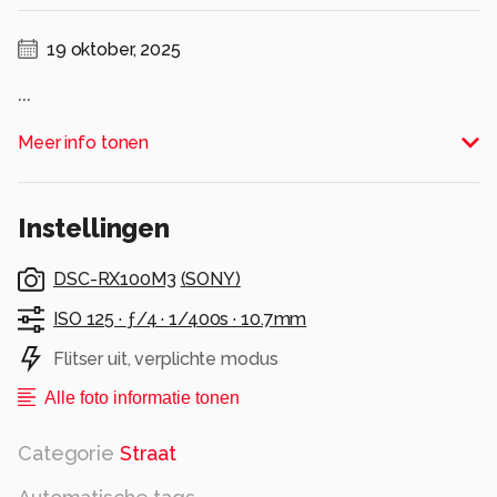
19 oktober, 2025
...
Alle rechten voorbehouden
Meer info tonen
Instellingen
DSC-RX100M3
(
SONY
)
ISO 125 ·
ƒ/4 ·
1/400s ·
10.7mm
Flitser uit, verplichte modus
Alle foto informatie tonen
Categorie
Straat