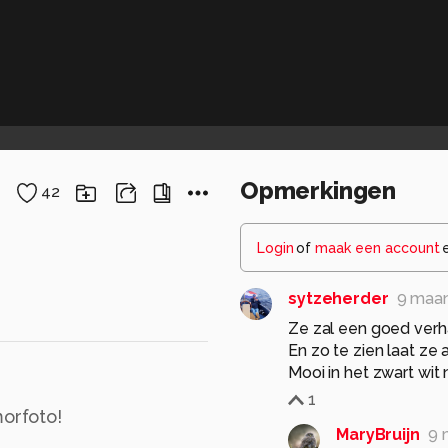
Opmerkingen
42
Login
of
maak een account
sytzeherder
9 maa
Ze zal een goed verha
En zo te zien laat ze 
Mooi in het zwart wit
1
morfoto!
MaryBruijn
9 