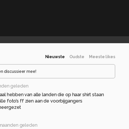
Nieuwste
Oudste
Meeste likes
en discussieer mee!
nden geleden
al hebben van alle landen die op haar shirt staan
alle foto’s ff zien aan de voorbijgangers
 neergezet
maanden geleden