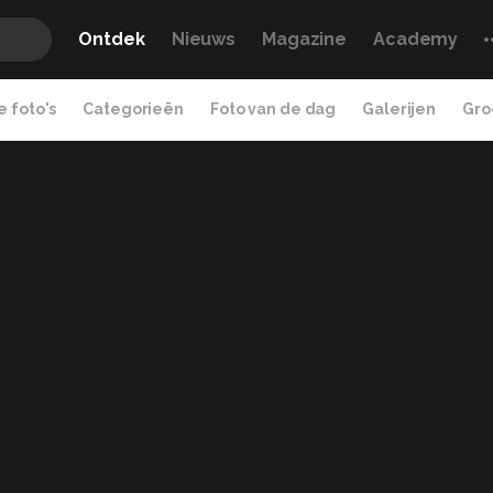
Ontdek
Nieuws
Magazine
Academy
 foto's
Categorieën
Foto van de dag
Galerijen
Gro