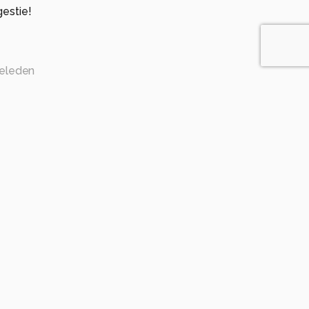
estie!
eleden
genlijk? De hond blijft er in elk geval rustig bij. Heel
ie omzetting ook
anden geleden
n geleden
dje " Liefs uit Londen" van Blof bekend is bij jou, maar
op het lijf van deze dame geschreven kunnen zijn.