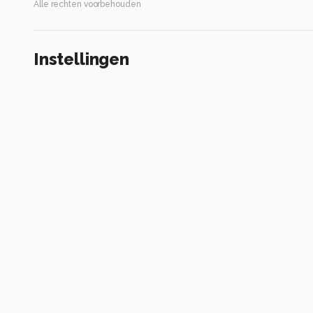
Alle rechten voorbehouden
Instellingen
SM-A528B
(
samsung
)
ISO 40 ·
ƒ/1.8 ·
1/233s ·
5.23mm
Flits uit
Alle foto informatie tonen
Categorie
Straat
Tags
mensen
hond
straatfotografie
zwartwit
vr
Automatische tags