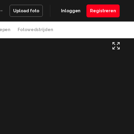
Inloggen
Registreren
Upload foto
epen
Fotowedstrijden