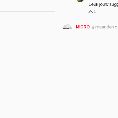
Leuk jouw sugg
1
MIGRO
9 maanden g
Wat regelen die twee ei
leuk straatbeeld Moo
grt Mireille
1
c.buitendijk53
9 ma
1
Agnes11
10 maande
ouwen
shirt
opdruk
Ik weet niet of het lie
die tekst zou zomaar 
1