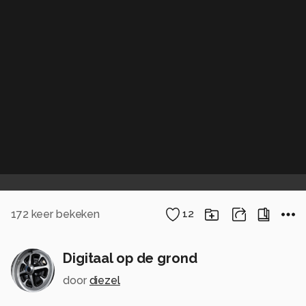
172
keer bekeken
12
Digitaal op de grond
door
diezel