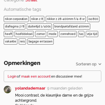
Automatische tags
nikon corporation
nikon z 8
nikkor z 28-400mm f/4-8 vr
iso 800
diafragma ƒ/8
sluitertijd 1/400s
brandpuntafstand 400mm
heeft
hoofddeksel
zomer
mode
zonnehoed
tas
vrije tijd
vakantie
reis
bagage en tassen
Opmerkingen
Sorteren op
Login
of
maak een account
en discussieer mee!
yolandademaar
9 maanden geleden
Mooi contrast, de kleurrijke dame en de grijze
achtergrond.