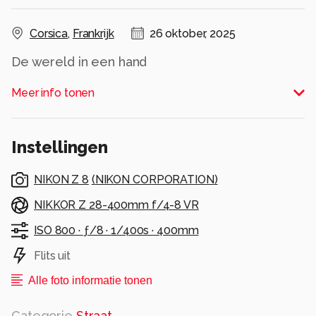
Corsica
,
Frankrijk
26 oktober, 2025
De wereld in een hand
Alle rechten voorbehouden
Meer info tonen
Instellingen
NIKON Z 8
(
NIKON CORPORATION
)
NIKKOR Z 28-400mm f/4-8 VR
ISO 800 ·
ƒ/8 ·
1/400s ·
400mm
Flits uit
Alle foto informatie tonen
Categorie
Straat