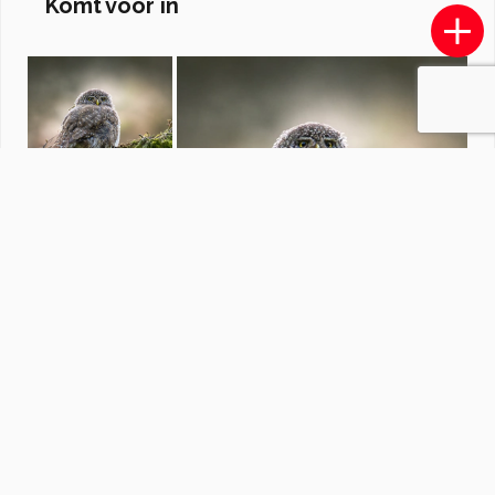
Komt voor in
Corsica, het eiland van de schoonheid.
door
diezel
·
67 foto's
Soortgelijke foto's