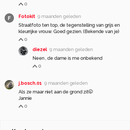
0
Fotokit
9 maanden geleden
F
Straatfoto ten top, de tegenstelling van grijs en
kleurrijke vrouw. Goed gezien. (Bekende van je)
0
diezel
9 maanden geleden
Neen , de dame is me onbekend
0
j.bosch.01
9 maanden geleden
Als ze maar niet aan de grond zit🤭
Jannie
0