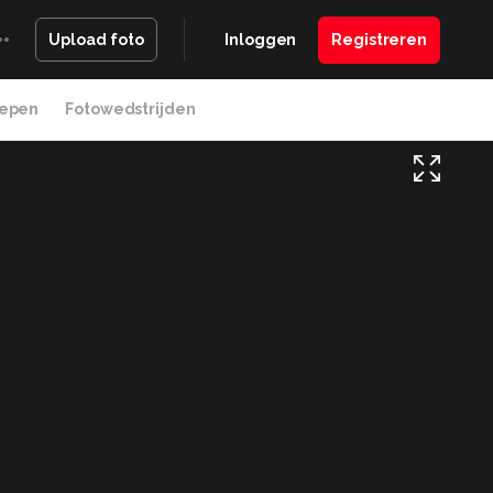
Inloggen
Registreren
Upload foto
epen
Fotowedstrijden