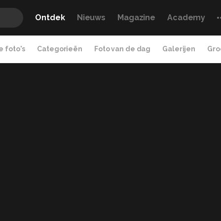
Ontdek
Nieuws
Magazine
Academy
 foto's
Categorieën
Foto van de dag
Galerijen
Gro