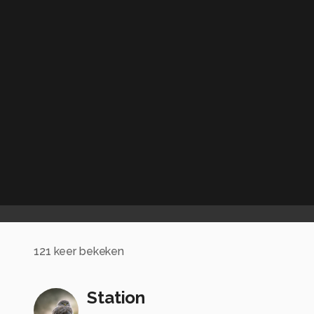
121
keer bekeken
Station