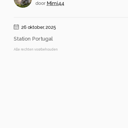
Mimi44
door
26 oktober, 2025
Station Portugal
Alle rechten voorbehouden
Instellingen
NIKON Z f
(
NIKON CORPORATION
)
NIKKOR Z 28-400mm f/4-8 VR
ISO 100 ·
ƒ/4.5 ·
1/1600s ·
28mm
Flits uit
Alle foto informatie tonen