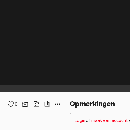
Opmerkingen
8
Login
of
maak een account