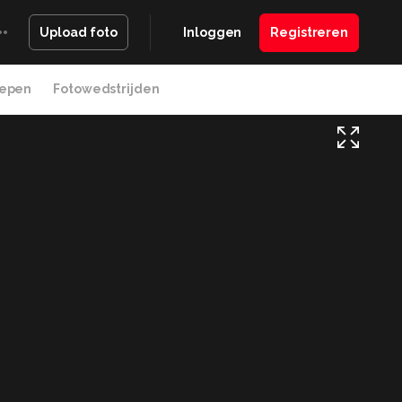
Inloggen
Registreren
Upload foto
epen
Fotowedstrijden