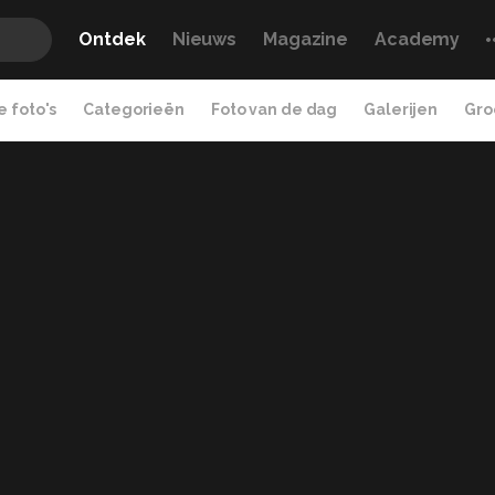
Ontdek
Nieuws
Magazine
Academy
 foto's
Categorieën
Foto van de dag
Galerijen
Gro