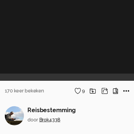
170
keer bekeken
9
Reisbestemming
door
Brok4338