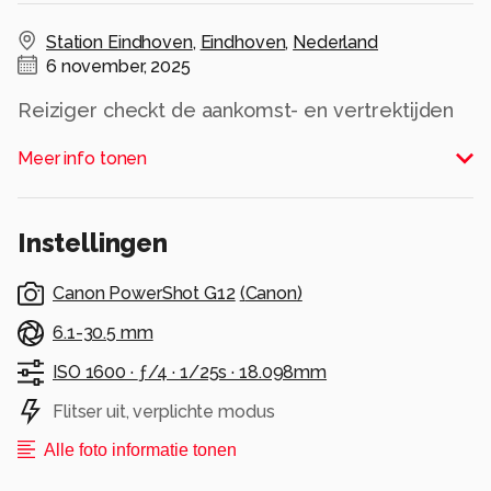
Station Eindhoven
,
Eindhoven
,
Nederland
6 november, 2025
Reiziger checkt de aankomst- en vertrektijden
van de treinen op station Eindhoven
Meer info tonen
Alle rechten voorbehouden
Instellingen
Canon PowerShot G12
(
Canon
)
6.1-30.5 mm
ISO 1600 ·
ƒ/4 ·
1/25s ·
18.098mm
Flitser uit, verplichte modus
Alle foto informatie tonen