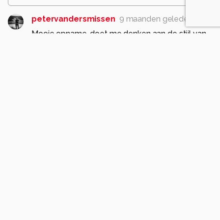
petervandersmissen
9 maanden geleden
Mooie opname, doet me denken aan de stijl van
de Amerikaanse schilder Edward Hopper, vooral
door de kleuren...
Mooi gedaan.
Grt. Peter.
0
Brok4338
9 maanden geleden
Dankjewel Peter. Edward Hopper is
inderdaad een schilder die ik erg goed vind.
Geweldig dat je vind dat mijn foto je aan
hem doet denken. Missie geslaagd!
1
Hennie223
9 maanden geleden
Mooie foto! De compositie is sterk door de