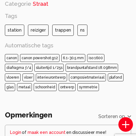
Categorie
Straat
Tags
station
reiziger
trappen
ns
Automatische tags
canon
canon powershot g12
6.1-30.5 mm
iso 1600
diafragma ƒ/4
sluitertijd 1/25s
brandpuntafstand 18.098mm
vloeren
vloer
interieurontwerp
composietmateriaal
plafond
glas
metaal
schoonheid
ontwerp
symmetrie
Opmerkingen
Sorteren op
Login
of
maak een account
en discussieer mee!