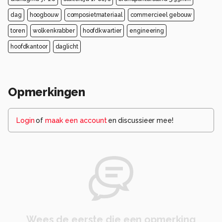
dag
hoogbouw
composietmateriaal
commercieel gebouw
toren
wolkenkrabber
hoofdkwartier
engineering
hoofdkantoor
daglicht
Opmerkingen
Login
of
maak een account
en discussieer mee!
Wees de eerste die een opmerking