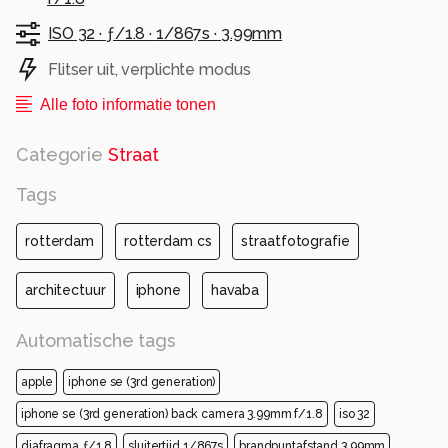
ISO 32 ·
ƒ/1.8 ·
1/867s ·
3.99mm
Flitser uit, verplichte modus
Alle foto informatie tonen
Categorie
Straat
Tags
rotterdam
rotterdam cs
straatfotografie
architectuur
iphone
havaba
Automatische tags
apple
iphone se (3rd generation)
iphone se (3rd generation) back camera 3.99mm f/1.8
iso 32
diafragma ƒ/1.8
sluitertijd 1/867s
brandpuntafstand 3.99mm