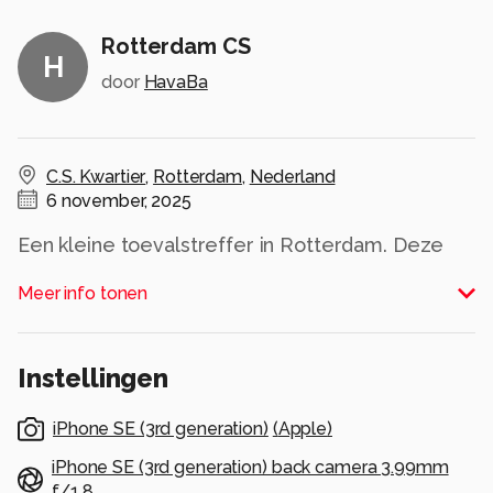
Rotterdam CS
H
door
HavaBa
C.S. Kwartier
,
Rotterdam
,
Nederland
6 november, 2025
Een kleine toevalstreffer in Rotterdam. Deze
persoon stond onder de punt van de gevel van
Meer info tonen
het CS gebouw en dat geeft een leuk bij-effect
aan de foto.
Alle rechten voorbehouden
Instellingen
iPhone SE (3rd generation)
(
Apple
)
iPhone SE (3rd generation) back camera 3.99mm
f/1.8