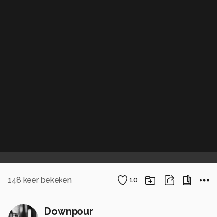
148
keer bekeken
10
Downpour