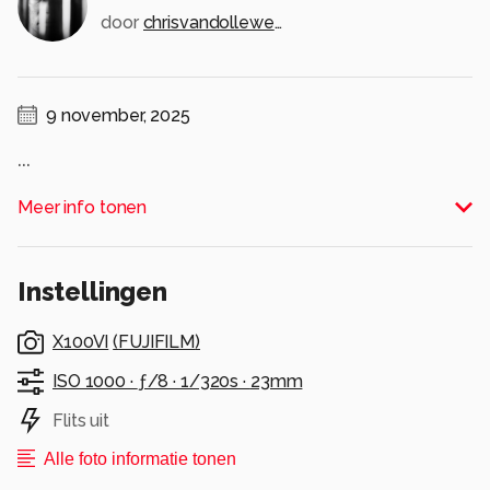
door
chrisvandolleweerd
9 november, 2025
...
Alle rechten voorbehouden
Meer info tonen
Instellingen
X100VI
(
FUJIFILM
)
ISO 1000 ·
ƒ/8 ·
1/320s ·
23mm
Flits uit
Alle foto informatie tonen