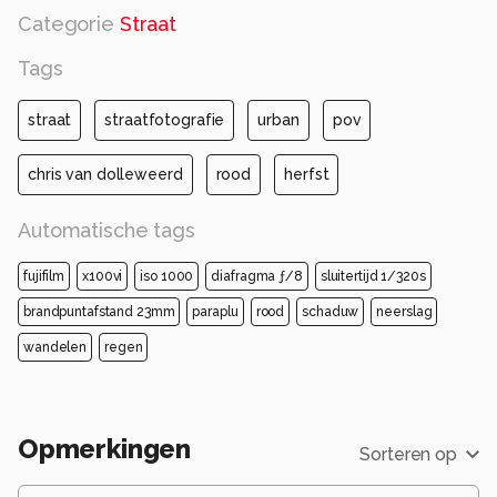
Categorie
Straat
Tags
straat
straatfotografie
urban
pov
chris van dolleweerd
rood
herfst
Automatische tags
fujifilm
x100vi
iso 1000
diafragma ƒ/8
sluitertijd 1/320s
brandpuntafstand 23mm
paraplu
rood
schaduw
neerslag
wandelen
regen
Opmerkingen
Sorteren op