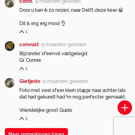
Edith.
9 maanden geleden
Door u kan ik zo reizen, naar Delft deze keer 😀
Dit is erg erg mooi 👌
1
convust
9 maanden geleden
Bijzonder sfeervol vastgelegd.
Gr. Connie
1
Gietjedo
9 maanden geleden
Foto met veel sfeer, klein stapje naar achter (als
dat had gekund) had 'm nog perfecter gemaakt.
Vriendelijke groet Guido
1
Meer opmerkingen tonen