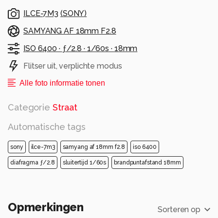
korenmarkt en nadien kreeg het nog
ILCE-7M3
(
SONY
)
verschillende bestemmingen. Nu wordt het
beheerd door: De Centrale is een eigenzinnig
SAMYANG AF 18mm F2.8
restaurant waar je heerlijk en relaxed kunt
ISO 6400 ·
ƒ/2.8 ·
1/60s ·
18mm
dineren.
Flitser uit, verplichte modus
Alle rechten voorbehouden
Alle foto informatie tonen
Categorie
Straat
Automatische tags
sony
ilce-7m3
samyang af 18mm f2.8
iso 6400
diafragma ƒ/2.8
sluitertijd 1/60s
brandpuntafstand 18mm
Opmerkingen
Sorteren op