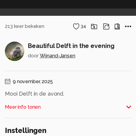
213
keer bekeken
34
Beautiful Delft in the evening
door
Wijnand-Jansen
9 november, 2025
Mooi Delft in de avond.
Voorheen: Vleeshal de Koornbeurs.
Meer info tonen
Dit historisch gebouw was oorspronkelijk de
opslagplaats (in de kelders) en het
distributiecentrum van het vlees tot halfweg de
Instellingen
19e eeuw. Daarna werd het gebruikt als