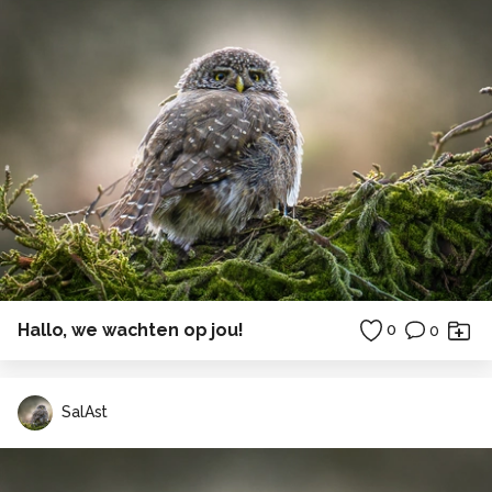
Hallo, we wachten op jou!
0
0
SalAst