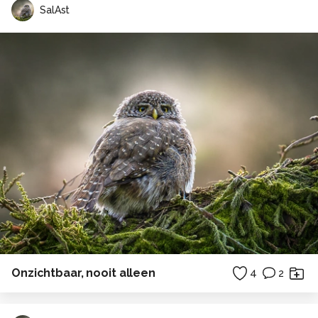
SalAst
Onzichtbaar, nooit alleen
4
2