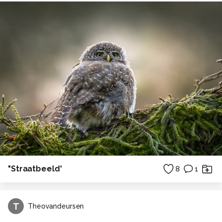
"Straatbeeld'
8
1
T
Theovandeursen