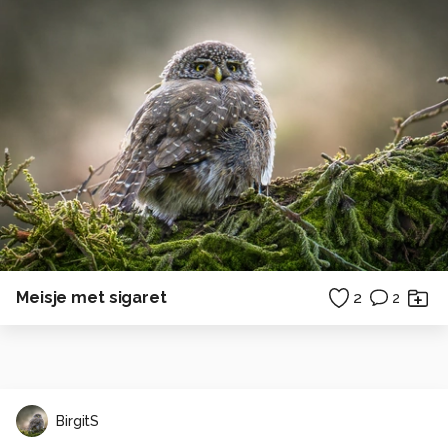
Meisje met sigaret
2
2
BirgitS