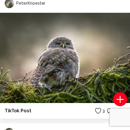
Peter.Knoester
TikTok Post
3
0