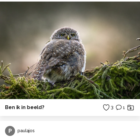
Ben ik in beeld?
3
1
P
paulajos