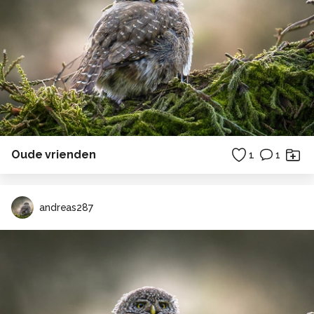
Oude vrienden
1
1
andreas287