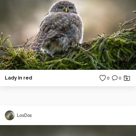
Lady in red
0
0
LosDos