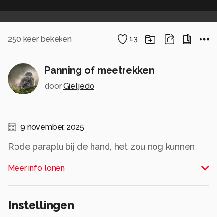
250
keer bekeken
13
Panning of meetrekken
door
Gietjedo
9 november, 2025
Rode paraplu bij de hand, het zou nog kunnen
gaan regenen (maar dat deed het die middag
Meer info tonen
niet meer).
Foto gemaakt tijdens Photowalk met Michiel
Instellingen
Heijmans op CameraNu experience day