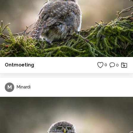
Ontmoeting
0
0
M
Minardi