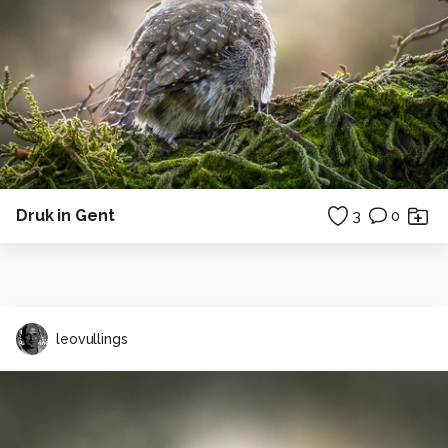
Druk in Gent
3
0
leovullings