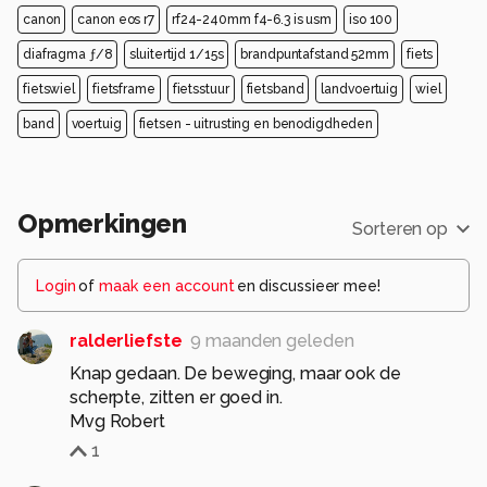
canon
canon eos r7
rf24-240mm f4-6.3 is usm
iso 100
diafragma ƒ/8
sluitertijd 1/15s
brandpuntafstand 52mm
fiets
fietswiel
fietsframe
fietsstuur
fietsband
landvoertuig
wiel
band
voertuig
fietsen - uitrusting en benodigdheden
Opmerkingen
Sorteren op
Login
of
maak een account
en discussieer mee!
ralderliefste
9 maanden geleden
Knap gedaan. De beweging, maar ook de
scherpte, zitten er goed in.
Mvg Robert
1