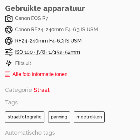
Alle rechten voorbehouden
Gebruikte apparatuur
Canon EOS R7
Canon RF24-240mm F4-6.3 IS USM
RF24-240mm F4-6.3 IS USM
ISO 100 ·
ƒ/8 ·
1/15s ·
52mm
Flits uit
Alle foto informatie tonen
Categorie
Straat
Tags
straatfotografie
panning
meetrekken
Automatische tags