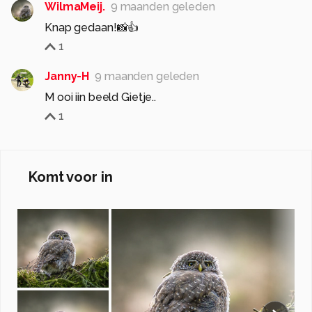
WilmaMeij.
9 maanden geleden
Knap gedaan!📸👍
1
Janny-H
9 maanden geleden
M ooi iin beeld Gietje..
1
Komt voor in