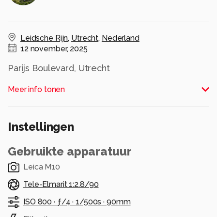
Leidsche Rijn
,
Utrecht
,
Nederland
12 november, 2025
Parijs Boulevard, Utrecht
Meer info tonen
Leica M10, Tele-Elmarit 90mm f2.8, Lachspiegel.
Alle rechten voorbehouden
Instellingen
Gebruikte apparatuur
Leica M10
Tele-Elmarit 1:2.8/90
ISO 800 ·
ƒ/4 ·
1/500s ·
90mm