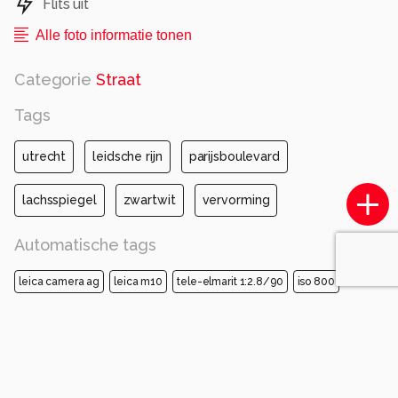
Flits uit
Alle foto informatie tonen
Categorie
Straat
Tags
utrecht
leidsche rijn
parijsboulevard
lachsspiegel
zwartwit
vervorming
Automatische tags
leica camera ag
leica m10
tele-elmarit 1:2.8/90
iso 800
diafragma ƒ/4
sluitertijd 1/500s
brandpuntafstand 90mm
foto
wit
grijs
zwart en wit
zilver
stillevenfotografie