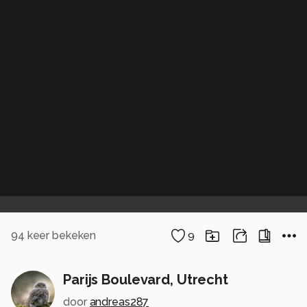
94
keer bekeken
9
Parijs Boulevard, Utrecht
door
andreas287