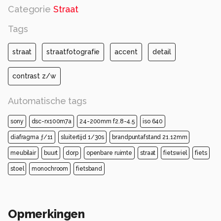
Categorie
Straat
Tags
straat
straatfotografie
accent
detail
contrast z/w
Automatische tags
sony
dsc-rx100m7a
24-200mm f2.8-4.5
iso 640
diafragma ƒ/11
sluitertijd 1/30s
brandpuntafstand 21.12mm
meubilair
buurt
dorp
openbare ruimte
straat
fietswiel
fiets
stoel
monochroom
fietsband
Opmerkingen