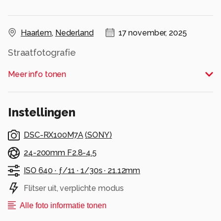
Haarlem
,
Nederland
17 november, 2025
Straatfotografie
Alle rechten voorbehouden
Meer info tonen
Instellingen
DSC-RX100M7A
(
SONY
)
24-200mm F2.8-4.5
ISO 640 ·
ƒ/11 ·
1/30s ·
21.12mm
Flitser uit, verplichte modus
Alle foto informatie tonen