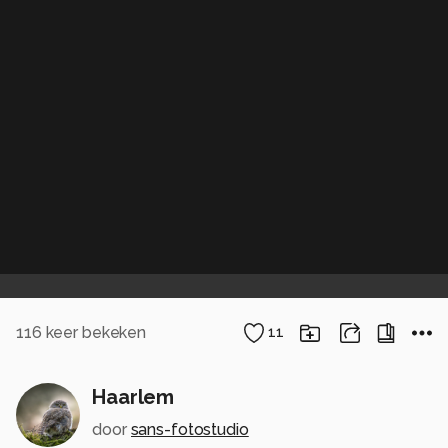
116
keer bekeken
11
Haarlem
door
sans-fotostudio