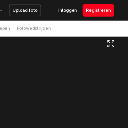
Inloggen
Registreren
Upload foto
epen
Fotowedstrijden