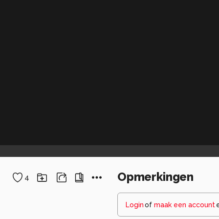
Opmerkingen
4
Login
of
maak een account