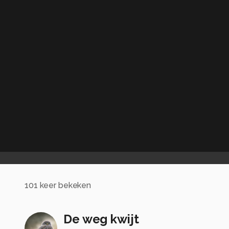
101
keer bekeken
De weg kwijt