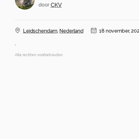
CKV
door
Leidschendam
,
Nederland
18 november, 20
.
Alle rechten voorbehouden
Instellingen
Gebruikte apparatuur
Samsung A55.5G
Galaxy A55 5G
(
samsung
)
ISO 50 ·
ƒ/1.8 ·
1/600s ·
5.5mm
Flits uit