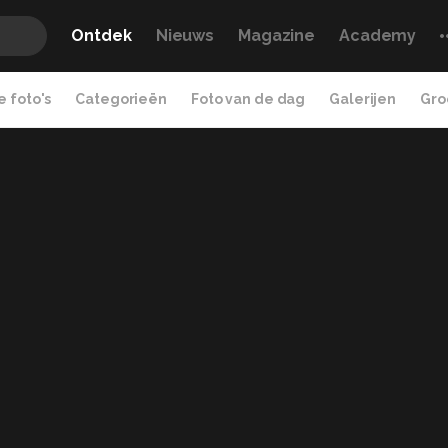
Ontdek
Nieuws
Magazine
Academy
 foto's
Categorieën
Foto van de dag
Galerijen
Gro