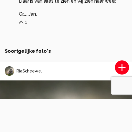
Daar is van alles te zien en wij zien haar weer.
Gr..... Jan.
1
Soortgelijke foto's
RiaScheewe.