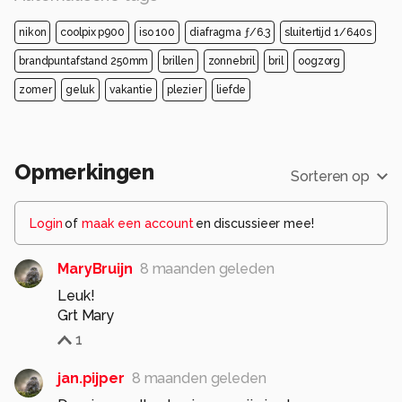
nikon
coolpix p900
iso 100
diafragma ƒ/6.3
sluitertijd 1/640s
brandpuntafstand 250mm
brillen
zonnebril
bril
oogzorg
zomer
geluk
vakantie
plezier
liefde
Opmerkingen
Sorteren op
Login
of
maak een account
en discussieer mee!
MaryBruijn
8 maanden geleden
Leuk!
Grt Mary
1
jan.pijper
8 maanden geleden