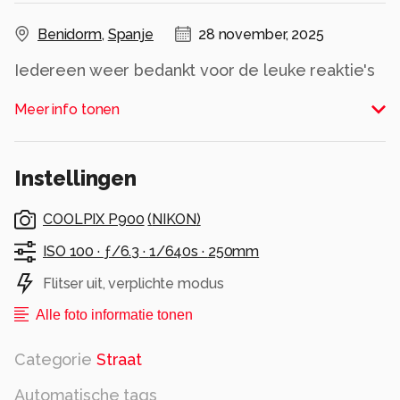
Benidorm
,
Spanje
28 november, 2025
Iedereen weer bedankt voor de leuke reaktie's
op mijn foto's
Meer info tonen
Alle rechten voorbehouden
Instellingen
COOLPIX P900
(
NIKON
)
ISO 100 ·
ƒ/6.3 ·
1/640s ·
250mm
Flitser uit, verplichte modus
Alle foto informatie tonen
Categorie
Straat
Automatische tags