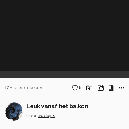
126
keer bekeken
6
Leuk vanaf het balkon
door
awduijts