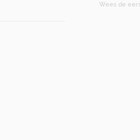
Wees de eers
.3
sluitertijd 1/800s