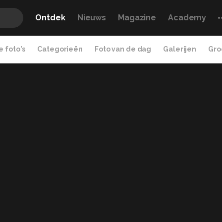
Ontdek
Nieuws
Magazine
Academy
 foto's
Categorieën
Foto van de dag
Galerijen
Gro