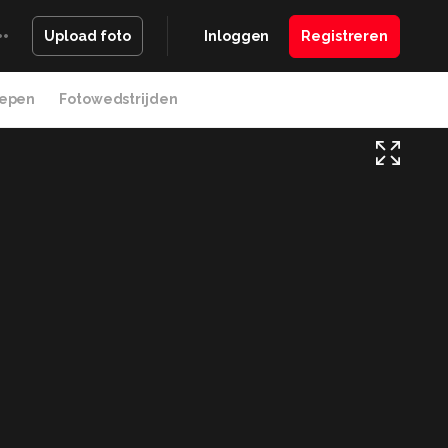
Inloggen
Registreren
Upload foto
epen
Fotowedstrijden