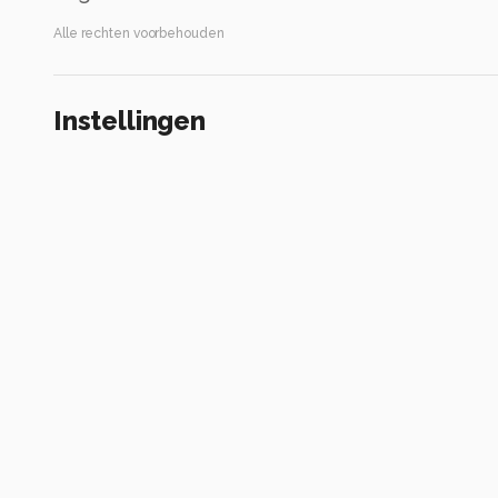
Alle rechten voorbehouden
Instellingen
Canon EOS M50
(
Canon
)
18.0-200.0 mm
ISO 160 ·
ƒ/6.3 ·
1/800s ·
200mm
Flits uit
Alle foto informatie tonen
Categorie
Straat
Automatische tags
canon
canon eos m50
18.0-200.0 mm
iso 160
diafragma ƒ/6