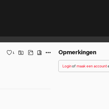
Opmerkingen
1
Login
of
maak een account