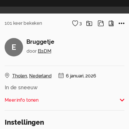
101
keer bekeken
3
Bruggetje
E
door
ElsDM
Tholen
,
Nederland
6 januari, 2026
In de sneeuw
Alle rechten voorbehouden
Meer info tonen
Instellingen