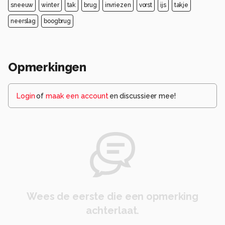
sneeuw
winter
tak
brug
invriezen
vorst
ijs
takje
neerslag
boogbrug
Opmerkingen
Login
of
maak een account
en discussieer mee!
Wees de eerste die een opmerking
achterlaat.