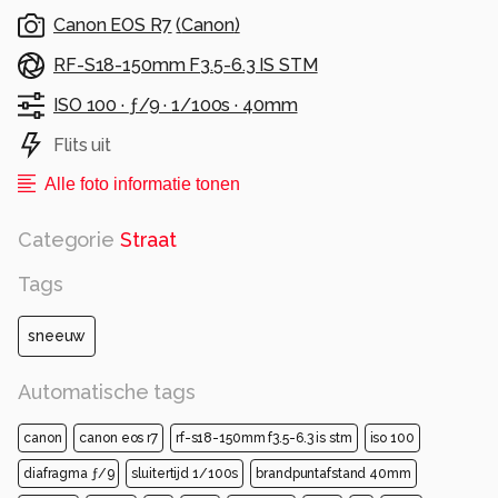
Canon EOS R7
(
Canon
)
RF-S18-150mm F3.5-6.3 IS STM
ISO 100 ·
ƒ/9 ·
1/100s ·
40mm
Flits uit
Alle foto informatie tonen
Categorie
Straat
Tags
sneeuw
Automatische tags
canon
canon eos r7
rf-s18-150mm f3.5-6.3 is stm
iso 100
diafragma ƒ/9
sluitertijd 1/100s
brandpuntafstand 40mm