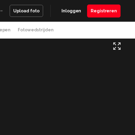
Inloggen
Registreren
Upload foto
epen
Fotowedstrijden