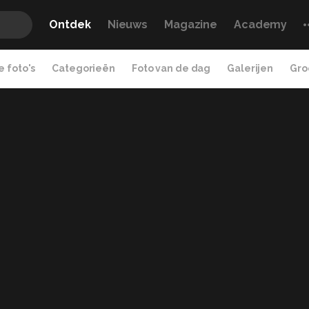
Ontdek
Nieuws
Magazine
Academy
 foto's
Categorieën
Foto van de dag
Galerijen
Gro