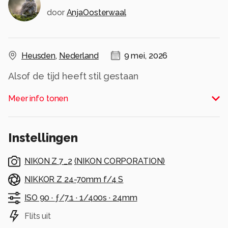
door
AnjaOosterwaal
Heusden
,
Nederland
9 mei, 2026
Alsof de tijd heeft stil gestaan
Alle rechten voorbehouden
Meer info tonen
Instellingen
NIKON Z 7_2
(
NIKON CORPORATION
)
NIKKOR Z 24-70mm f/4 S
ISO 90 ·
ƒ/7.1 ·
1/400s ·
24mm
Flits uit