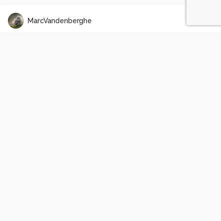
MarcVandenberghe
Grappig hoekje
4
2