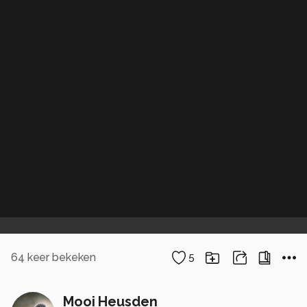
64
keer bekeken
5
Mooi Heusden