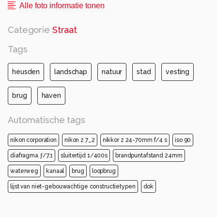
Alle foto informatie tonen
Categorie
Straat
Tags
heusden
landschap
natuur
stad
vesting
brug
haven
Automatische tags
nikon corporation
nikon z 7_2
nikkor z 24-70mm f/4 s
iso 90
diafragma ƒ/7.1
sluitertijd 1/400s
brandpuntafstand 24mm
waterweg
kanaal
brug
loopbrug
lijst van niet-gebouwachtige constructietypen
dok