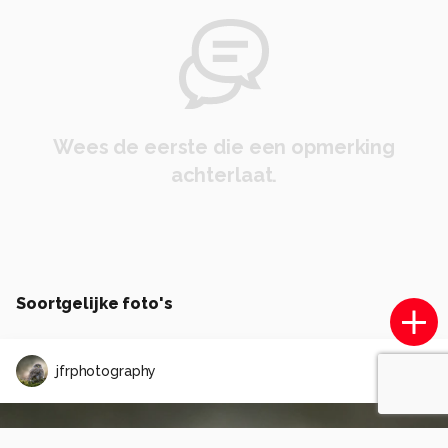
Wees de eerste die een opmerking
achterlaat.
Soortgelijke foto's
jfrphotography