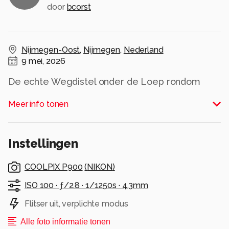
door
bcorst
Nijmegen-Oost
,
Nijmegen
,
Nederland
9 mei, 2026
De echte Wegdistel onder de Loep rondom
Culturele hoofdstad van Europa.
Meer info tonen
Alle rechten voorbehouden
Instellingen
COOLPIX P900
(
NIKON
)
ISO 100 ·
ƒ/2.8 ·
1/1250s ·
4.3mm
Flitser uit, verplichte modus
Alle foto informatie tonen