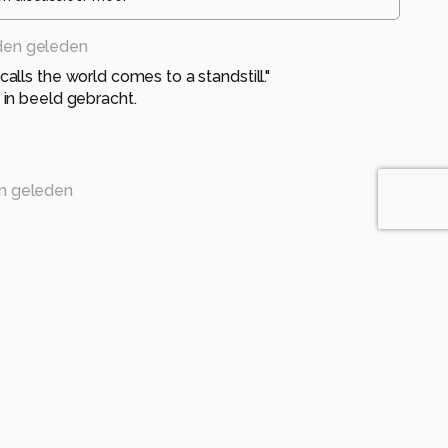
den geleden
lls the world comes to a standstill."
in beeld gebracht.
n geleden
geleden
d, wel handig voor koperdieven. Niemand die oplet.
1968
eleden