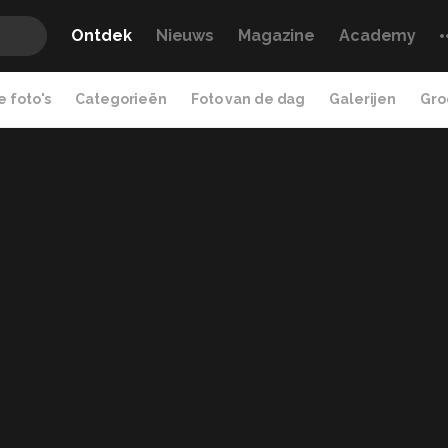
Ontdek
Nieuws
Magazine
Academy
 foto's
Categorieën
Foto van de dag
Galerijen
Gro