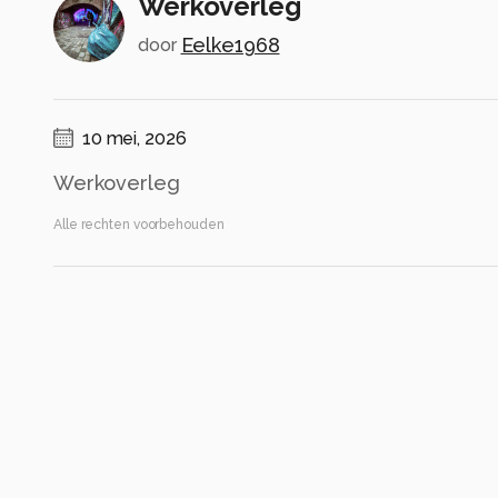
Werkoverleg
Eelke1968
door
10 mei, 2026
Werkoverleg
Alle rechten voorbehouden
Instellingen
Gebruikte apparatuur
Panasonic Lumix DC-G9
LUMIX G VARIO 14-140/F4.0-5.8
ISO 200 ·
ƒ/9 ·
1/500s ·
103mm