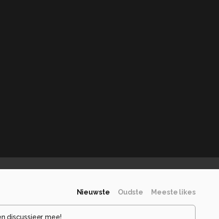
Nieuwste
Oudste
Meeste likes
en discussieer mee!