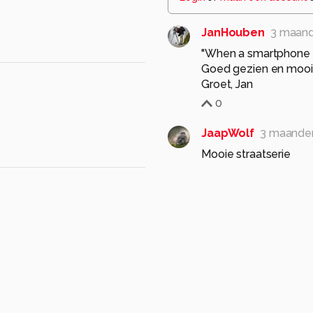
JanHouben
3 maan
"When a smartphone ca
Goed gezien en mooi 
Groet, Jan
0
JaapWolf
3 maande
Mooie straatserie
0
Ercede
3 maanden 
Helemaal van deze tij
Goed gezien, Eelke 
0
jvriens
3 maanden g
leuk beeld