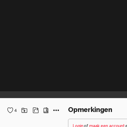
Opmerkingen
4
Login
of
maak een account