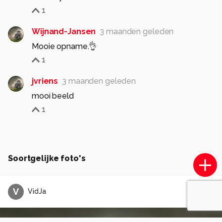
1
Wijnand-Jansen
3 maanden geleden
Mooie opname.👌
1
jvriens
3 maanden geleden
mooi beeld
1
Soortgelijke foto's
V
VidJa