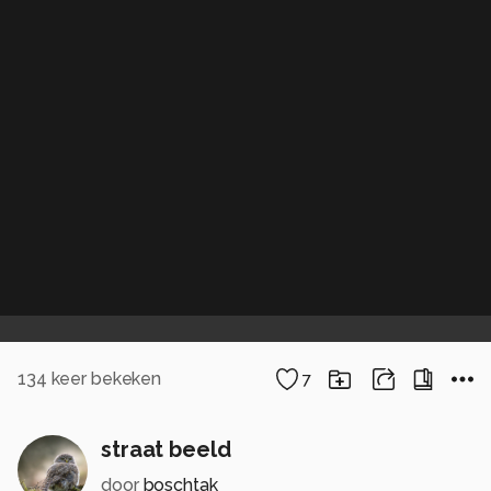
134
keer bekeken
7
straat beeld
door
boschtak