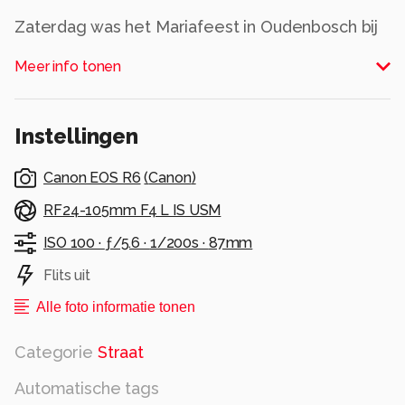
Zaterdag was het Mariafeest in Oudenbosch bij
de Baseliek . Het was heel indrukwekkend.
Meer info tonen
Alle rechten voorbehouden
Instellingen
Canon EOS R6
(
Canon
)
RF24-105mm F4 L IS USM
ISO 100 ·
ƒ/5.6 ·
1/200s ·
87mm
Flits uit
Alle foto informatie tonen
Categorie
Straat
Automatische tags