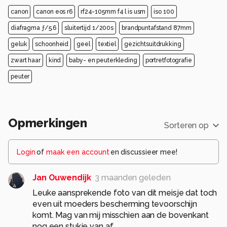
canon
canon eos r6
rf24-105mm f4 l is usm
iso 100
diafragma ƒ/5.6
sluitertijd 1/200s
brandpuntafstand 87mm
geluk
schoonheid
geel
textiel
gezichtsuitdrukking
zwart haar
kind
baby- en peuterkleding
portretfotografie
peuter
Opmerkingen
Sorteren op
Login
of
maak een account
en discussieer mee!
Jan Ouwendijk
3 maanden geleden
Leuke aansprekende foto van dit meisje dat toch
even uit moeders bescherming tevoorschijn
komt. Mag van mij misschien aan de bovenkant
nog een stukje van af,