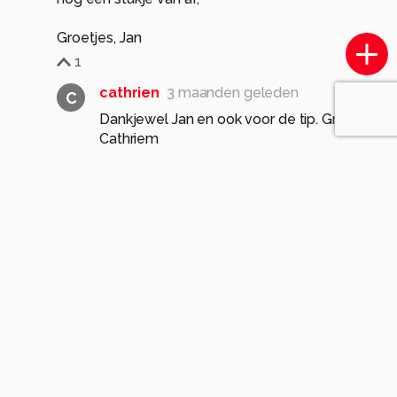
Groetjes, Jan
1
cathrien
3 maanden geleden
C
Dankjewel Jan en ook voor de tip. Groet
Cathriem
0
BNN
3 maanden geleden
Mooie dat meisje met haar prachtige haren
die zich een beetje verstopt tussen mamma's
kleuren
Goed gezien Cathrien heel mooie opname..
Nieske
1
cathrien
3 maanden geleden