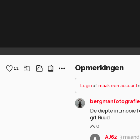
Opmerkingen
11
Login
of
maak een account
bergmanfotografie
De diepte in ..mooie f
grt Ruud
0
AJ62
3 maand
A