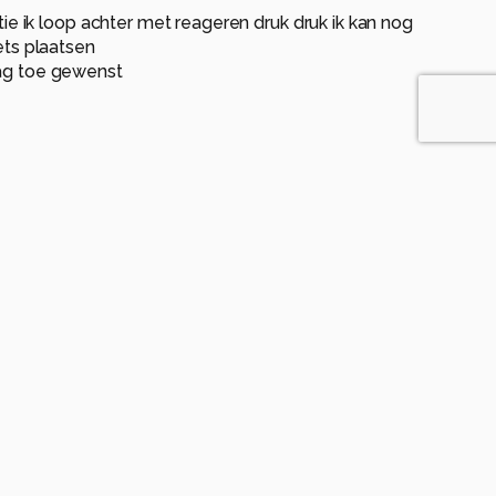
ctie ik loop achter met reageren druk druk ik kan nog
ets plaatsen
ag toe gewenst
en geleden
.grt Mary
anden geleden
od!
en geleden
 maar door de felheid van van de rode luiken lijken ze
e reactie