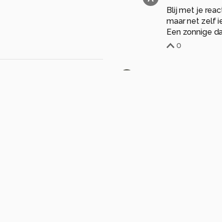
Blij met je rea
maar net zelf i
Een zonnige d
0
MaryBruijn
3 maand
Leuk met dat rood.....
0
JanSlotboom
3 ma
Ook de fietsen zijn ro
0
AJ62
3 maand
A
Die ware oranje
rood
Bedankt voor j
1
etsband
rood
fietsstuur
wiel