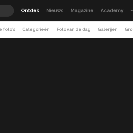
Ontdek
Nieuws
Magazine
Academy
 foto's
Categorieën
Foto van de dag
Galerijen
Gro