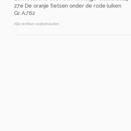
27e De oranje fietsen onder de rode luiken
Gr. AJ'62
Alle rechten voorbehouden
Instellingen
Canon EOS 50D
(
Canon
)
ISO 100 ·
Flitser uit, verplichte modus
Alle foto informatie tonen
Categorie
Straat
Automatische tags
canon
canon eos 50d
iso 100
fiets
fietswiel
fietsframe
fi