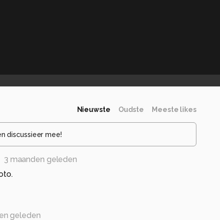
Nieuwste
Oudste
Meeste likes
en discussieer mee!
3 maanden geleden
oto.
en geleden