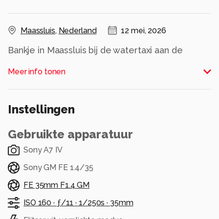
Maassluis
,
Nederland
12 mei, 2026
Bankje in Maassluis bij de watertaxi aan de
waterweg
Meer info tonen
Alle rechten voorbehouden
Instellingen
Gebruikte apparatuur
Sony A7 IV
Sony GM FE 1.4/35
FE 35mm F1.4 GM
ISO 160 ·
ƒ/11 ·
1/250s ·
35mm