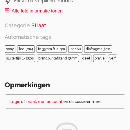
Flitser uit, verplichte modus
Alle foto informatie tonen
Categorie
Straat
Automatische tags
sony
ilce-7m4
fe 35mm f1.4 gm
iso 160
diafragma ƒ/11
sluitertijd 1/250s
brandpuntafstand 35mm
geel
oranje
verf
Opmerkingen
Login
of
maak een account
en discussieer mee!