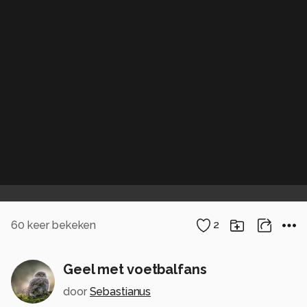
60
keer bekeken
2
Geel met voetbalfans
door
Sebastianus