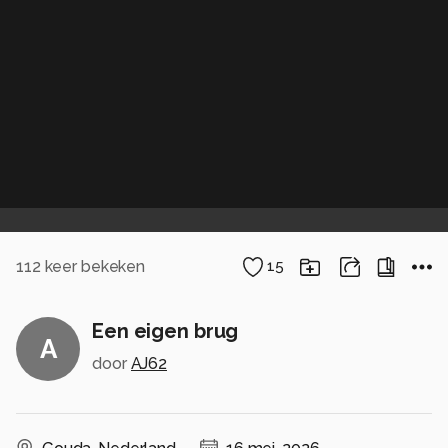
112
keer bekeken
15
Een eigen brug
A
door
AJ62