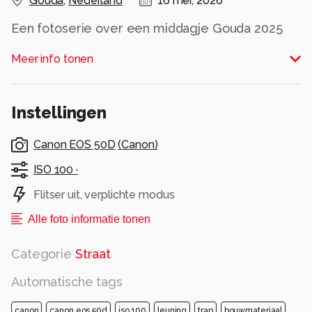
Gouda
,
Nederland
16 mei, 2026
Een fotoserie over een middagje Gouda 2025
36e Een eigen brug naar je huis
Meer info tonen
Gr. AJ'62
Alle rechten voorbehouden
Instellingen
Canon EOS 50D
(
Canon
)
ISO 100 ·
Flitser uit, verplichte modus
Alle foto informatie tonen
Categorie
Straat
Automatische tags
canon
canon eos 50d
iso 100
leuning
trap
bouwmateriaal