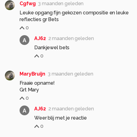
Cgfwg
3 maanden geleden
Leuke opgang fijn gekozen compositie en leuke
reflecties gr Bets
0
AJ62
2 maanden geleden
A
Dankjewel bets
0
MaryBruijn
3 maanden geleden
Fraaie opname!
Grt Mary
0
AJ62
2 maanden geleden
A
Weer blij met je reactie
0