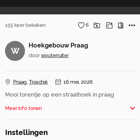
155
keer bekeken
6
Hoekgebouw Praag
W
door
wouterruiter
Praag
,
Tsjechië
16 mei, 2026
Mooi torentje op een straathoek in praag
Alle rechten voorbehouden
Meer info tonen
Instellingen