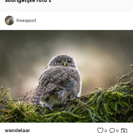
Soortgelijke foto's
Keespoot
wandelaar
0
0