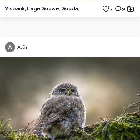
Visbank, Lage Gouwe, Gouda,
7
9
A
AJ62