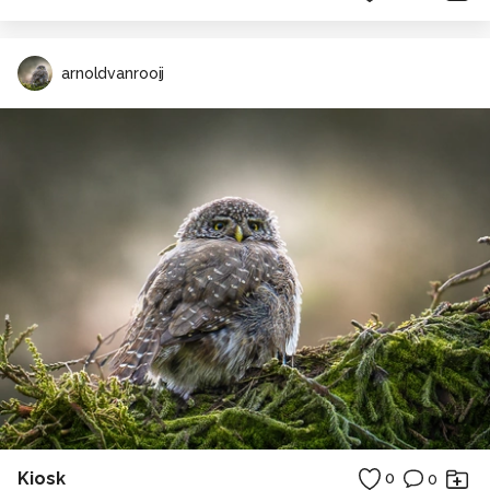
arnoldvanrooij
Kiosk
0
0