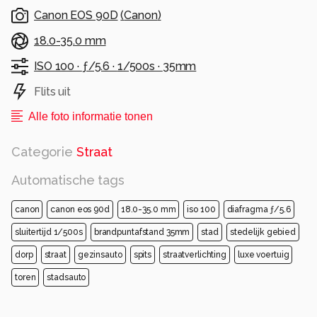
Canon EOS 90D
(
Canon
)
18.0-35.0 mm
ISO 100 ·
ƒ/5.6 ·
1/500s ·
35mm
Flits uit
Alle foto informatie tonen
Categorie
Straat
Automatische tags
canon
canon eos 90d
18.0-35.0 mm
iso 100
diafragma ƒ/5.6
sluitertijd 1/500s
brandpuntafstand 35mm
stad
stedelijk gebied
dorp
straat
gezinsauto
spits
straatverlichting
luxe voertuig
toren
stadsauto