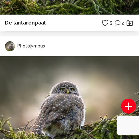
De lantarenpaal
5
2
Photolympus