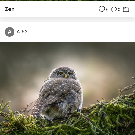
Zen
5
0
A
AJ62