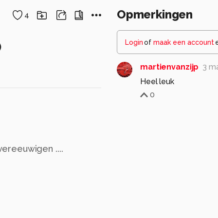
Opmerkingen
4
Login
of
maak een account
)
martienvanzijp
3 m
Heel leuk
0
ereeuwigen ....