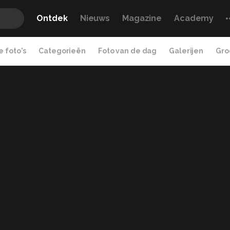
Ontdek
Nieuws
Magazine
Academy
 foto's
Categorieën
Foto van de dag
Galerijen
Gro