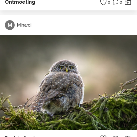
Ontmoeting
0
0
M
Minardi