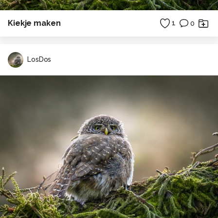
Kiekje maken
1
0
LosDos