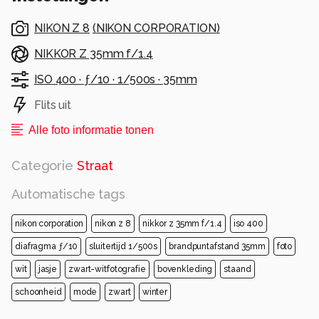
NIKON Z 8
(
NIKON CORPORATION
)
NIKKOR Z 35mm f/1.4
ISO 400 ·
ƒ/10 ·
1/500s ·
35mm
Flits uit
Alle foto informatie tonen
Categorie
Straat
Automatische tags
nikon corporation
nikon z 8
nikkor z 35mm f/1.4
iso 400
diafragma ƒ/10
sluitertijd 1/500s
brandpuntafstand 35mm
foto
wit
jasje
zwart-witfotografie
bovenkleding
staand
schoonheid
mode
zwart
winter