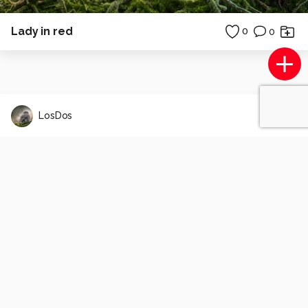
Lady in red
0
0
LosDos