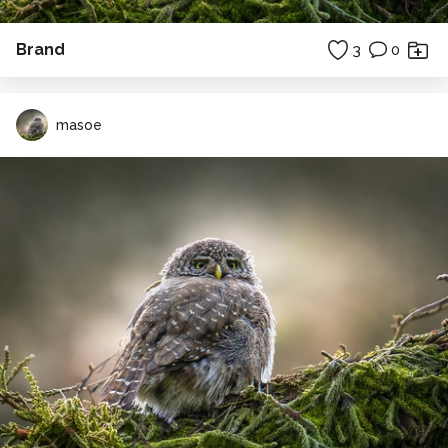
Brand
3
0
masoe