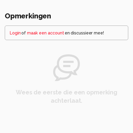
Opmerkingen
Login
of
maak een account
en discussieer mee!
Wees de eerste die een opmerking
achterlaat.