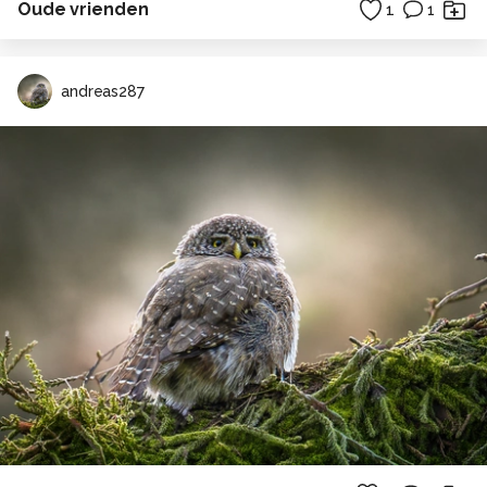
Oude vrienden
1
1
andreas287