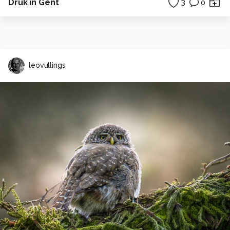
Druk in Gent
3
0
leovullings