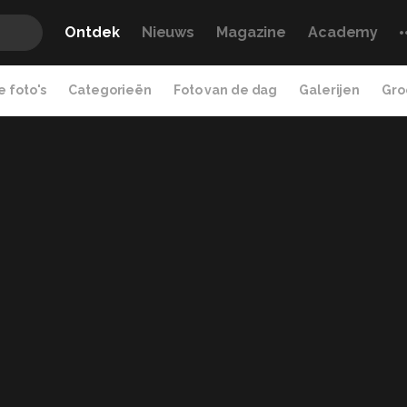
Ontdek
Nieuws
Magazine
Academy
 foto's
Categorieën
Foto van de dag
Galerijen
Gro