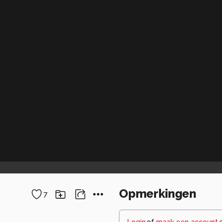
Opmerkingen
7
Login
of
maak een account