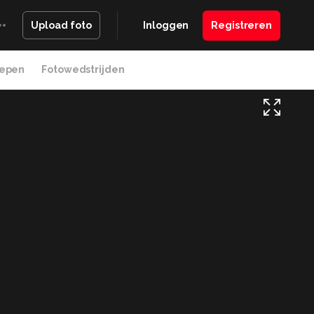
Inloggen
Registreren
Upload foto
epen
Fotowedstrijden