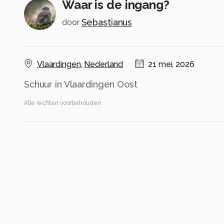
Waar is de ingang?
Sebastianus
door
Vlaardingen
,
Nederland
21 mei, 2026
Schuur in Vlaardingen Oost
Alle rechten voorbehouden
Instellingen
Gebruikte apparatuur
Sony A7 IV
Sony GM FE 1.4/35
FE 35mm F1.8