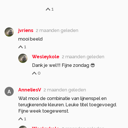
1
jvriens
2 maanden geleden
mooi beeld
1
Wesleykole
2 maanden geleden
Dank je wel!!! Fijne zondag 😎
0
AnneliesV
2 maanden geleden
A
Wat mooi de combinatie van lijnenspel en
terugkerende kleuren. Leuke titel toegevoegd.
Fijne week toegewenst.
1