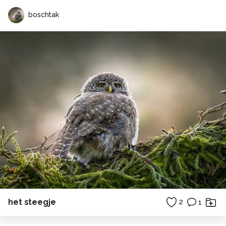
boschtak
het steegje
2
1