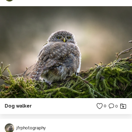
Dog walker
0
0
jfrphotography