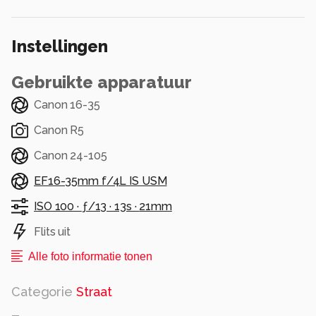
Alle rechten voorbehouden
Instellingen
Gebruikte apparatuur
Canon 16-35
Canon R5
Canon 24-105
EF16-35mm f/4L IS USM
ISO 100 ·
ƒ/13 ·
13s ·
21mm
Flits uit
Alle foto informatie tonen
Categorie
Straat