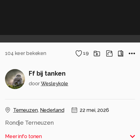
104
keer bekeken
19
Ff bij tanken
door
Wesleykole
Terneuzen
,
Nederland
22 mei, 2026
Rondje Terneuzen
Ff weekje vakantie 🎉
Meer info tonen