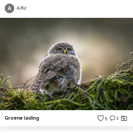
A
AJ62
Groene lading
5
2