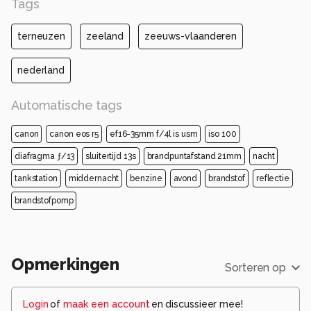
Tags
terneuzen
zeeland
zeeuws-vlaanderen
nederland
Automatische tags
canon
canon eos r5
ef16-35mm f/4l is usm
iso 100
diafragma ƒ/13
sluitertijd 13s
brandpuntafstand 21mm
nacht
tankstation
middernacht
benzine
avond
brandstof
reflectie
brandstofpomp
Opmerkingen
Sorteren op
Login
of
maak een account
en discussieer mee!