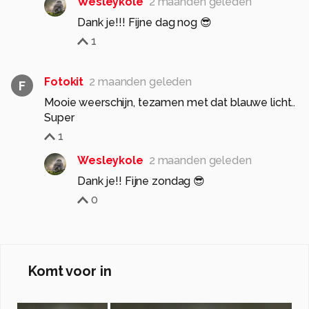
Wesleykole
2 maanden geleden
Dank je!!! Fijne dag nog 😎
1
Fotokit
2 maanden geleden
F
Mooie weerschijn, tezamen met dat blauwe licht..
Super
1
Wesleykole
2 maanden geleden
Dank je!! Fijne zondag 😎
0
Komt voor in