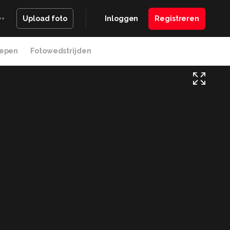
Inloggen
Registreren
Upload foto
epen
Fotowedstrijden