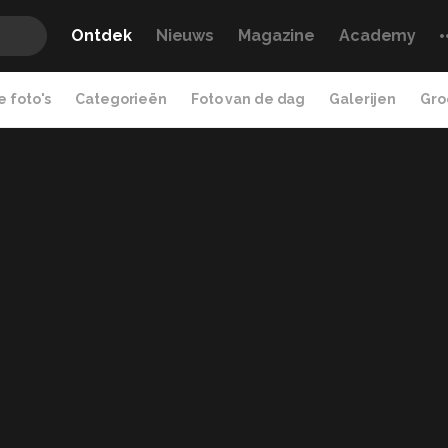
Ontdek
Nieuws
Magazine
Academy
 foto's
Categorieën
Foto van de dag
Galerijen
Gro