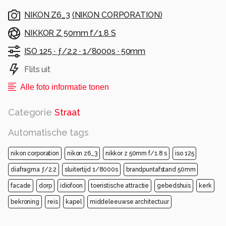
NIKON Z6_3
(
NIKON CORPORATION
)
NIKKOR Z 50mm f/1.8 S
ISO 125 ·
ƒ/2.2 ·
1/8000s ·
50mm
Flits uit
Alle foto informatie tonen
Categorie
Straat
Automatische tags
nikon corporation
nikon z6_3
nikkor z 50mm f/1.8 s
iso 125
diafragma ƒ/2.2
sluitertijd 1/8000s
brandpuntafstand 50mm
facade
dorp
idiofoon
toeristische attractie
gebedshuis
kerk
bekroning
reis
kapel
middeleeuwse architectuur