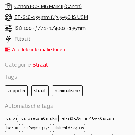
Canon EOS M6 Mark II
(
Canon
)
EF-S18-135mm f/3.5-5.6 IS USM
ISO 100 ·
ƒ/7.1 ·
1/400s ·
135mm
Flits uit
Alle foto informatie tonen
Categorie
Straat
Tags
zeppelin
straat
minimalisme
Automatische tags
canon
canon eos m6 mark ii
ef-s18-135mm f/3.5-5.6 is usm
iso 100
diafragma ƒ/7.1
sluitertijd 1/400s