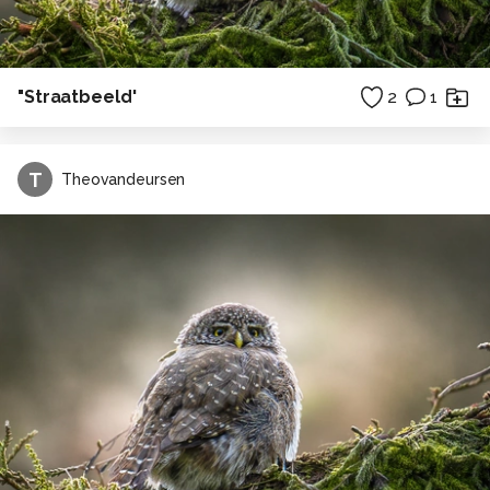
"Straatbeeld'
2
1
T
Theovandeursen