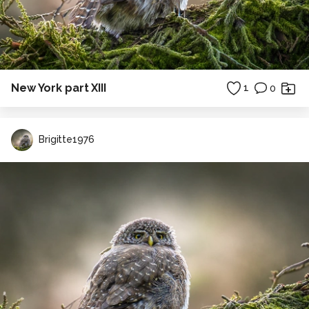
New York part XIII
1
0
Brigitte1976