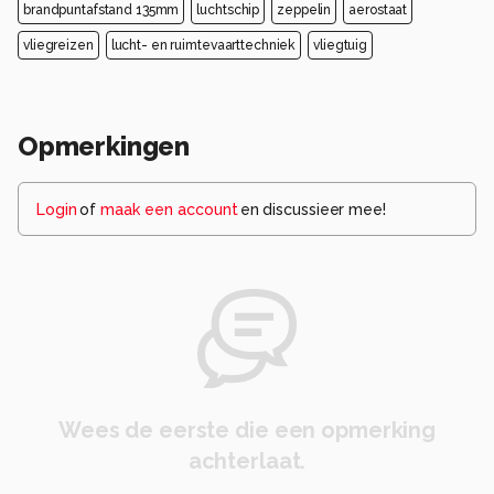
brandpuntafstand 135mm
luchtschip
zeppelin
aerostaat
vliegreizen
lucht- en ruimtevaarttechniek
vliegtuig
Opmerkingen
Login
of
maak een account
en discussieer mee!
Wees de eerste die een opmerking
achterlaat.