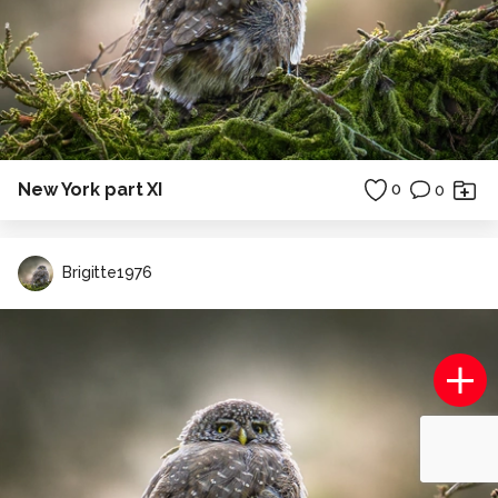
New York part XI
0
0
Brigitte1976