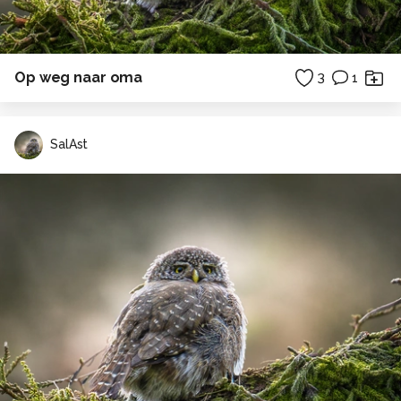
Op weg naar oma
3
1
SalAst