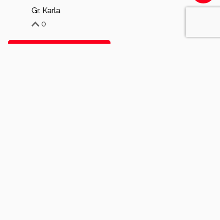
Gr. Karla
0
Meer opmerkingen tonen
Soortgelijke foto's
jfrphotography