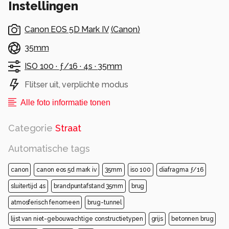
Instellingen
Canon EOS 5D Mark IV
(
Canon
)
35mm
ISO 100 ·
ƒ/16 ·
4s ·
35mm
Flitser uit, verplichte modus
Alle foto informatie tonen
Categorie
Straat
Automatische tags
canon
canon eos 5d mark iv
35mm
iso 100
diafragma ƒ/16
sluitertijd 4s
brandpuntafstand 35mm
brug
atmosferisch fenomeen
brug-tunnel
lijst van niet-gebouwachtige constructietypen
grijs
betonnen brug