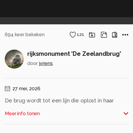
694
keer bekeken
121
rijksmonument 'De Zeelandbrug'
door
jvriens
27 mei, 2026
De brug wordt tot een lijn die oplost in haar
eigen stilte en een spanning ontvouwt tussen
Meer info tonen
wat blijft en wat zich aan het zicht onttrekt.
Alle rechten voorbehouden