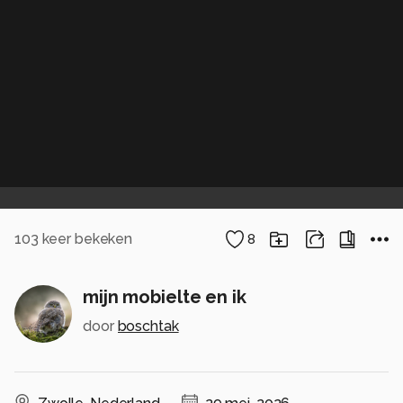
103
keer bekeken
8
mijn mobielte en ik
door
boschtak