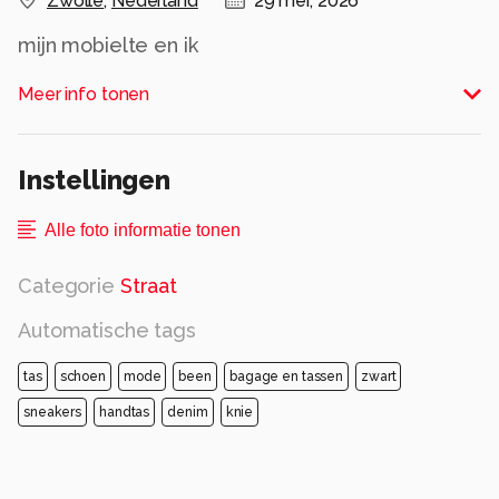
Zwolle
,
Nederland
29 mei, 2026
mijn mobielte en ik
Alle rechten voorbehouden
Meer info tonen
Instellingen
Alle foto informatie tonen
Categorie
Straat
Automatische tags
tas
schoen
mode
been
bagage en tassen
zwart
sneakers
handtas
denim
knie