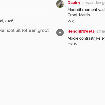
Daalm
2 maanden g
Mooi dit moment vas
Groet, Martin
ei, 2026
0
ke noot uit tot een groot
HendrikWeets
2 ma
H
Mooie contrastrijke e
Henk.
0
Janny-H
2 maanden 
0