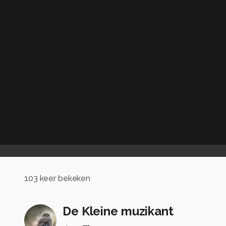
103
keer bekeken
De Kleine muzikant