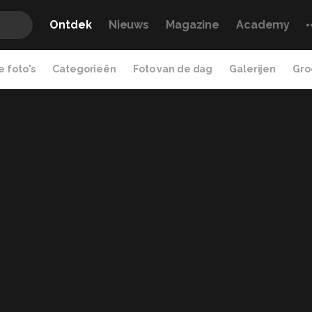
Ontdek
Nieuws
Magazine
Academy
 foto's
Categorieën
Foto van de dag
Galerijen
Gro