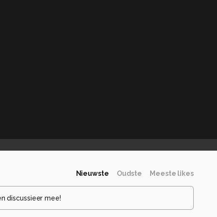
Nieuwste
Oudste
Meeste likes
en discussieer mee!