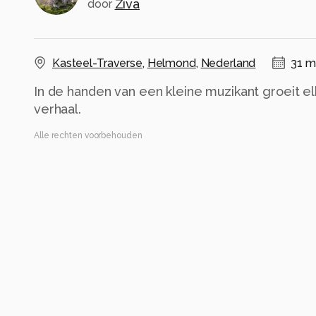
Ziva
door
Kasteel-Traverse
,
Helmond
,
Nederland
31 m
In de handen van een kleine muzikant groeit el
verhaal.
Alle rechten voorbehouden
Instellingen
NIKON D780
(
NIKON CORPORATION
)
VR 24-120mm f/4G
ISO 125 ·
ƒ/5.6 ·
1/125s ·
120mm
Flits uit