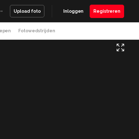
Inloggen
Registreren
Upload foto
epen
Fotowedstrijden