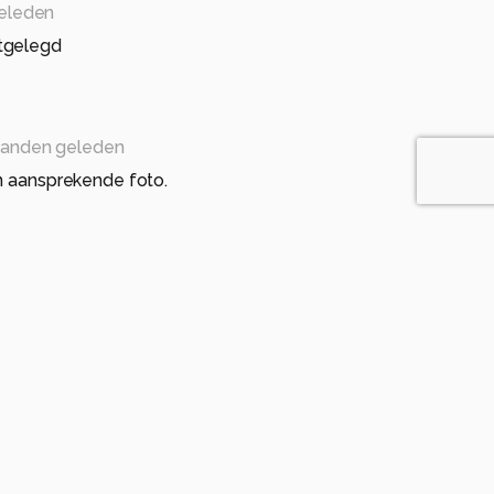
eleden
tgelegd
anden geleden
n aansprekende foto.
geleden