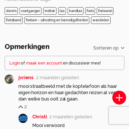
denim
voetganger
trottoir
tas
handtas
fiets
fietswiel
fietsband
fietsen - uitrusting en benodigdheden
wandelen
Opmerkingen
Sorteren op
Login
of
maak een account
en discussieer mee!
jvriens
2 maanden geleden
mooi straatbeeld met de koptelefoon als haar
eigen horizon en haar gedachten reizen al verder
dan welke bus ooit zal gaan.
2
Christi
2 maanden geleden
Mooi verwoord.