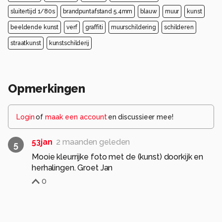
sluitertijd 1/80s
brandpuntafstand 5.4mm
blauw
muur
kunst
beeldende kunst
verf
graffiti
muurschildering
schilderen
straatkunst
kunstschilderij
Opmerkingen
Login
of
maak een account
en discussieer mee!
53jan
2 maanden geleden
5
Mooie kleurrijke foto met de (kunst) doorkijk en
herhalingen. Groet Jan
0