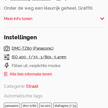
Onder de weg een kleurrijk geheel. Graffiti
artiesten in een bootje?
Meer info tonen
Alle rechten voorbehouden
Instellingen
DMC-TZ80
(
Panasonic
)
ISO 400 ·
ƒ/3.5 ·
1/80s ·
5.4mm
Flitser uit, verplichte modus
Alle foto informatie tonen
Categorie
Straat
Automatische tags
panasonic
dmc-tz80
iso 400
diafragma ƒ/3.5