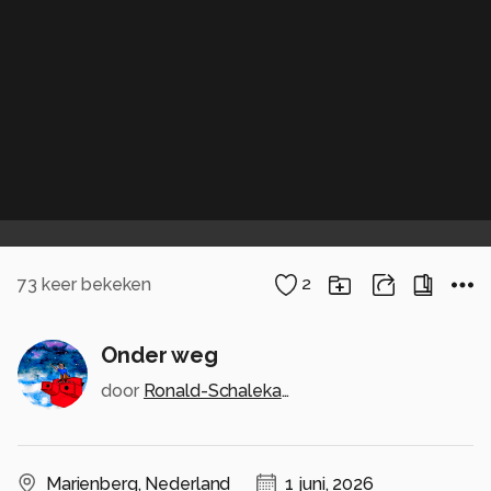
73
keer bekeken
2
Onder weg
door
Ronald-Schalekamp
Marienberg
,
Nederland
1 juni, 2026