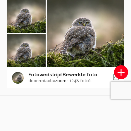
Fotowedstrijd Bewerkte foto
door
redactiezoom
·
1248 foto's
Soortgelijke foto's
V
VidJa