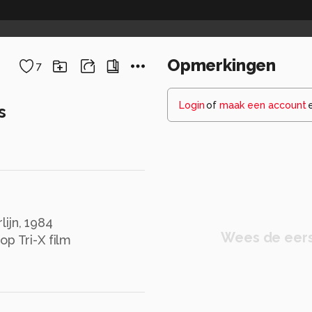
Opmerkingen
7
Login
of
maak een account
s
ijn, 1984
Wees de eers
 Tri-X film