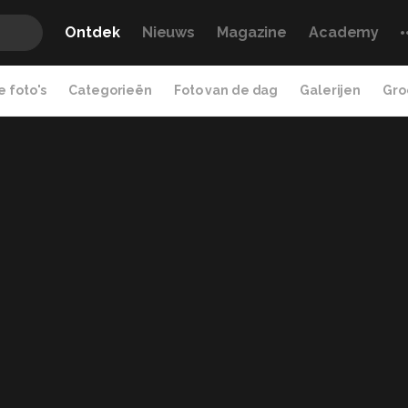
Ontdek
Nieuws
Magazine
Academy
 foto's
Categorieën
Foto van de dag
Galerijen
Gro