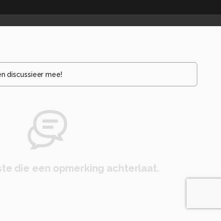
en discussieer mee!
te die een opmerking achterlaat.