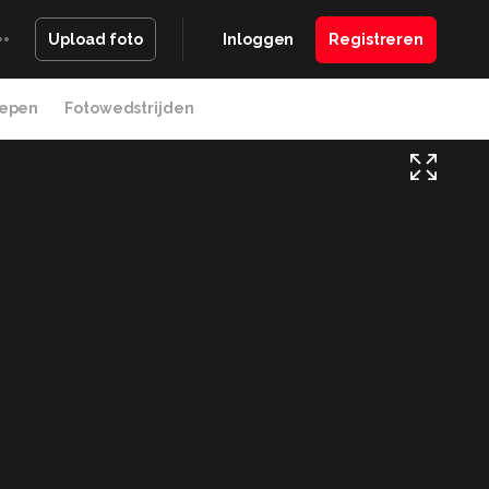
Inloggen
Registreren
Upload foto
epen
Fotowedstrijden