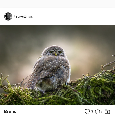
leovullings
Brand
3
1