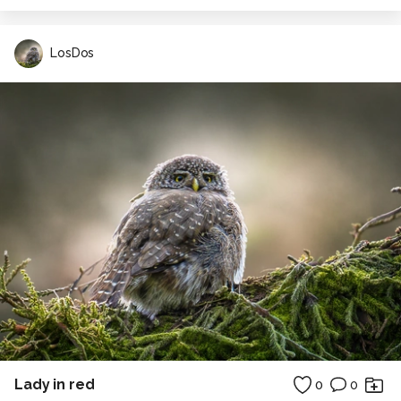
LosDos
Lady in red
0
0