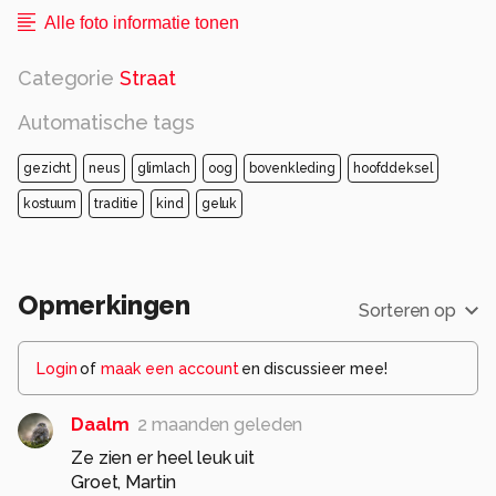
Alle foto informatie tonen
Categorie
Straat
Automatische tags
gezicht
neus
glimlach
oog
bovenkleding
hoofddeksel
kostuum
traditie
kind
geluk
Opmerkingen
Sorteren op
Login
of
maak een account
en discussieer mee!
Daalm
2 maanden geleden
Ze zien er heel leuk uit
Groet, Martin