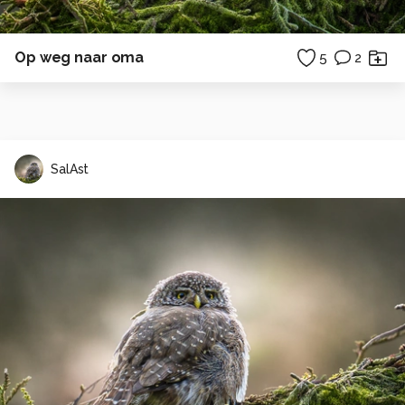
Op weg naar oma
5
2
SalAst