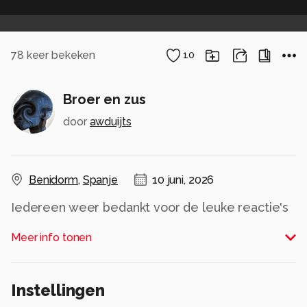
78
keer bekeken
10
Broer en zus
door
awduijts
Benidorm
,
Spanje
10 juni, 2026
Iedereen weer bedankt voor de leuke reactie's
op mijn foto's
Meer info tonen
Alle rechten voorbehouden
Instellingen