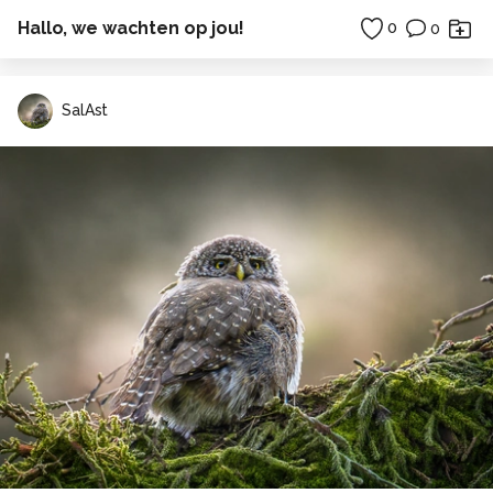
Hallo, we wachten op jou!
0
0
SalAst