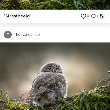
"Straatbeeld'
8
1
T
Theovandeursen