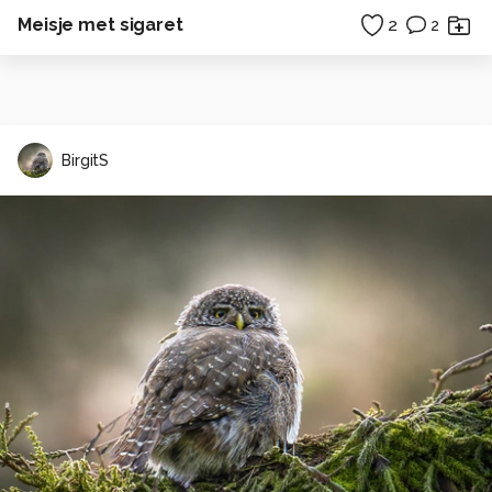
Meisje met sigaret
2
2
BirgitS