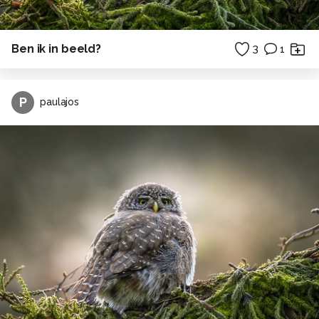
Ben ik in beeld?
3
1
P
paulajos