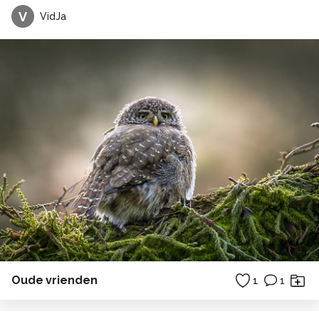
V
VidJa
Oude vrienden
1
1