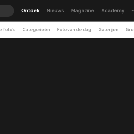
Ontdek
Nieuws
Magazine
Academy
 foto's
Categorieën
Foto van de dag
Galerijen
Gro