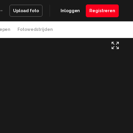
Inloggen
Registreren
Upload foto
epen
Fotowedstrijden